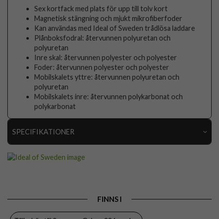
Sex kortfack med plats för upp till tolv kort
Magnetisk stängning och mjukt mikrofiberfoder
Kan användas med Ideal of Sweden trådlösa laddare
Plånboksfodral: återvunnen polyuretan och
polyuretan
Inre skal: återvunnen polyester och polyester
Foder: återvunnen polyester och polyester
Mobilskalets yttre: återvunnen polyuretan och
polyuretan
Mobilskalets inre: återvunnen polykarbonat och
polykarbonat
SPECIFIKATIONER
Artikelnummer
116193
Passar till
Samsung Galaxy S26 Plus
Produkttyp
Fodral
FINNS I
Egenskaper
Kortfack, Löstagbart skal