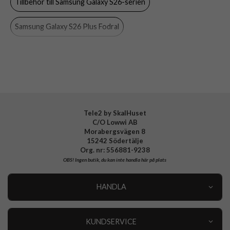
Tillbehör till Samsung Galaxy S26-serien
Färg
Svart
Material
Hårdplast (PC), Konstläder
Samsung Galaxy S26 Plus Fodral
Varumärke
Ideal of Sweden
Samsung Galaxy S26 Plus
Ideal of Sweden
Fodral
Tillverkarens art nr
IDMWP-S26E-01
EAN
7340225453339
Tele2 by SkalHuset
C/O Lowwi AB
Morabergsvägen 8
15242 Södertälje
Org. nr: 556881-9238
OBS!
Ingen butik, du kan inte handla här på plats
HANDLA
Outlet
Nyheter
KUNDSERVICE
Varumärken