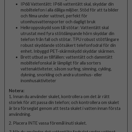
IP68 Vattentätt: IP68 vattentätt skal, skyddar din
mobiltelefon i alla dåliga miljöer. Stöd för att ta bilder
och filma under vattnet, perfekt för
utomhusvattensporter och dagligt bruk
Helkroppsskydd som tål stötar: Vattentätt skal
utrustat med fyra stötdämpande hörn skyddar din
telefon från fall och stötar. TPU robust stötfångare
robust skyddande stötsäkert telefonfodral för din
enhet. Inbyggd PET-skärmskydd skyddar skärmen.
Brett utbud av tillfällen: vattentätt och dammtätt
mobiltelefonskal är lämpligt för alla sorters
vattenaktiviteter, såsom surfing, simning, cykling,
dykning, snorkling och andra utomhus- eller
inomhusaktiviteter
Notera:
1. Innan du använder skalet, kontrollera om det är rätt
storlek för att passa din telefon; och kontrollera om skalet
är bra förseglat genom att testa skalet i vatten innan första
användning.
2. Placera INTE vassa föremål inuti skalet.
3. När du använder det vattentäta fodralet under vattnet