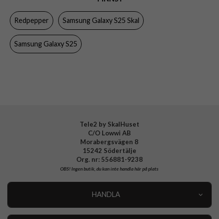
Egenskaper
Inbyggt skärmskydd, Stöttålig, Vattentålig
Redpepper
Samsung Galaxy S25 Skal
Färg
Genomskinlig, Svart
Material
Hårdplast (PC), Mjukplast (TPU), PET
Samsung Galaxy S25
Varumärke
Redpepper
Tele2 by SkalHuset
C/O Lowwi AB
Morabergsvägen 8
15242 Södertälje
Org. nr: 556881-9238
OBS!
Ingen butik, du kan inte handla här på plats
HANDLA
Outlet