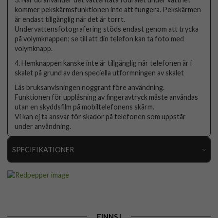
kommer pekskärmsfunktionen inte att fungera. Pekskärmen
är endast tillgänglig när det är torrt.
Undervattensfotografering stöds endast genom att trycka
på volymknappen; se till att din telefon kan ta foto med
volymknapp.
4. Hemknappen kanske inte är tillgänglig när telefonen är i
skalet på grund av den speciella utformningen av skalet
Läs bruksanvisningen noggrant före användning.
Funktionen för upplåsning av fingeravtryck måste användas
utan en skyddsfilm på mobiltelefonens skärm.
Vi kan ej ta ansvar för skador på telefonen som uppstår
under användning.
SPECIFIKATIONER
Artikelnummer
106397
Passar till
Samsung Galaxy S25
Produkttyp
Skal
FINNS I