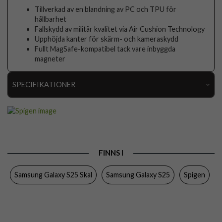
Tillverkad av en blandning av PC och TPU för
hållbarhet
Fallskydd av militär kvalitet via Air Cushion Technology
Upphöjda kanter för skärm- och kameraskydd
Fullt MagSafe-kompatibel tack vare inbyggda
magneter
SPECIFIKATIONER
Artikelnummer
106619
Passar till
Samsung Galaxy S25
Produkttyp
Skal
FINNS I
Egenskaper
MagSafe-kompatibel
Samsung Galaxy S25 Skal
Samsung Galaxy S25
Spigen
Färg
Genomskinlig, Vit
Material
Hårdplast (PC), Mjukplast (TPU)
Varumärke
Spigen