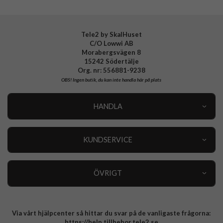
Tillverkarens art nr
ACS09002
EAN
8809971238335
Tele2 by SkalHuset
C/O Lowwi AB
Morabergsvägen 8
15242 Södertälje
Org. nr: 556881-9238
OBS!
Ingen butik, du kan inte handla här på plats
HANDLA
Outlet
Nyheter
KUNDSERVICE
Varumärken
Kundservice
Specialkategorier
90 dagars öppet köp
ÖVRIGT
Köpevillkor
Om oss
Retur
Om cookies
Via vårt hjälpcenter så hittar du svar på de vanligaste frågorna:
Integritetspolicy
https://help.tillbehor.tele2.se