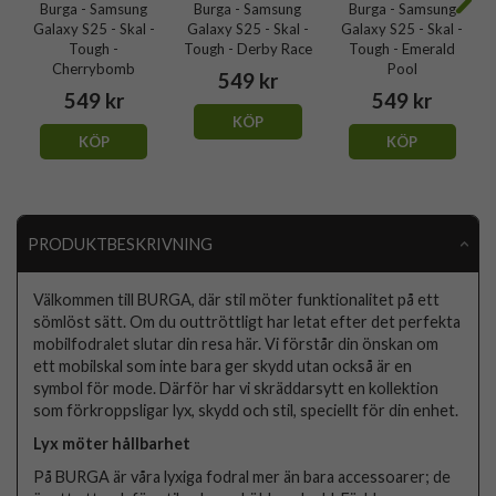
Burga - Samsung
Burga - Samsung
Burga - Samsung
Galaxy S25 - Skal -
Galaxy S25 - Skal -
Galaxy S25 - Skal -
Tough -
Tough - Derby Race
Tough - Emerald
Cherrybomb
Pool
549 kr
549 kr
549 kr
KÖP
KÖP
KÖP
PRODUKTBESKRIVNING
Välkommen till BURGA, där stil möter funktionalitet på ett
sömlöst sätt. Om du outtröttligt har letat efter det perfekta
mobilfodralet slutar din resa här. Vi förstår din önskan om
ett mobilskal som inte bara ger skydd utan också är en
symbol för mode. Därför har vi skräddarsytt en kollektion
som förkroppsligar lyx, skydd och stil, speciellt för din enhet.
Lyx möter hållbarhet
På BURGA är våra lyxiga fodral mer än bara accessoarer; de