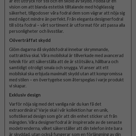
är ett uttryck för stil och en sköld av skydd. Födda ur en
vision om att blanda estetisk tilltalande med högklassig
säkerhet, tillgodoser våra fodral dem som vägrar att nöja sig
med något mindre än perfekt. Från eleganta designerfodral
till söta fodral – vårt sortiment är utformat för att passa alla
personligheter och livsstilar.
Oöverträffat skydd
Glöm dagarna då skyddsfodral innebar skrymmande,
oattraktiva skal. Våra mobilskal är tillverkade med avancerad
teknik för att säkerställa att de är stötsäkra, hållbara och
samtidigt otroligt smala och snygga. Vi anser att ett
mobilskal ska erbjuda maximalt skydd utan att kompromissa
med stilen – en övertygelse som återspeglas i varje produkt
vi skapar.
Exklusiv design
Varför nöja sig med det vanliga när du kan få det
extraordinära? Varje skal i vår kollektion har en unik,
sofistikerad design som gör att din enhet sticker ut från
mängden. Våra designerfodral är inspirerade av de senaste
modetrenderna, vilket säkerställer att din telefon inte bara
är skyddad, utan också fungerar som en förlängning av din