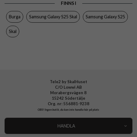
FINNS I
Färg
Flerfärgad
Burga
Samsung Galaxy S25 Skal
Samsung Galaxy S25
Material
Hårdplast (PC), Mjukplast (TPU)
Varumärke
Burga
Skal
Tillverkarens art nr
997614
EAN
4772229976140
Tele2 by SkalHuset
C/O Lowwi AB
Morabergsvägen 8
15242 Södertälje
Org. nr: 556881-9238
OBS!
Ingen butik, du kan inte handla här på plats
HANDLA
Outlet