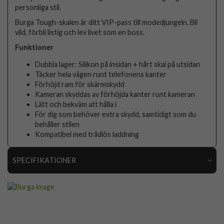
personliga stil.
Burga Tough-skalen är ditt VIP-pass till modedjungeln. Bli
vild, förbli listig och lev livet som en boss.
Funktioner
Dubbla lager: Silikon på insidan + hårt skal på utsidan
Täcker hela vägen runt telefonens kanter
Förhöjd ram för skärmskydd
Kameran skyddas av förhöjda kanter runt kameran
Lätt och bekväm att hålla i
För dig som behöver extra skydd, samtidigt som du
behåller stilen
Kompatibel med trådlös laddning
SPECIFIKATIONER
Artikelnummer
118729
Passar till
Samsung Galaxy S25
Produkttyp
Skal