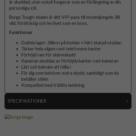
är skyddad, utan också fungerar som en förlängning av din
personliga stil.
Burga Tough-skalen är ditt VIP-pass till modedjungeln. Bli
vild, förbli listig och lev livet som en boss.
Funktioner
Dubbla lager: Silikon på insidan + hårt skal på utsidan
Täcker hela vägen runt telefonens kanter
Förhöjd ram för skärmskydd
Kameran skyddas av förhöjda kanter runt kameran
Lätt och bekväm att hålla i
För dig som behöver extra skydd, samtidigt som du
behåller stilen
Kompatibel med trådlös laddning
SPECIFIKATIONER
Artikelnummer
118726
Passar till
Samsung Galaxy S25
Produkttyp
Skal