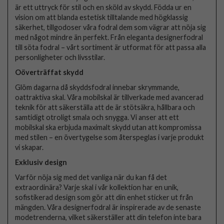
är ett uttryck för stil och en sköld av skydd. Födda ur en
vision om att blanda estetisk tilltalande med högklassig
säkerhet, tillgodoser våra fodral dem som vägrar att nöja sig
med något mindre än perfekt. Från eleganta designerfodral
till söta fodral – vårt sortiment är utformat för att passa alla
personligheter och livsstilar.
Oöverträffat skydd
Glöm dagarna då skyddsfodral innebar skrymmande,
oattraktiva skal. Våra mobilskal är tillverkade med avancerad
teknik för att säkerställa att de är stötsäkra, hållbara och
samtidigt otroligt smala och snygga. Vi anser att ett
mobilskal ska erbjuda maximalt skydd utan att kompromissa
med stilen – en övertygelse som återspeglas i varje produkt
vi skapar.
Exklusiv design
Varför nöja sig med det vanliga när du kan få det
extraordinära? Varje skal i vår kollektion har en unik,
sofistikerad design som gör att din enhet sticker ut från
mängden. Våra designerfodral är inspirerade av de senaste
modetrenderna, vilket säkerställer att din telefon inte bara