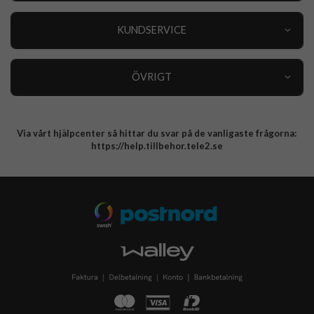
Outlet
Nyheter
KUNDSERVICE
Varumärken
Kundservice
Specialkategorier
90 dagars öppet köp
ÖVRIGT
Köpevillkor
Om oss
Retur
Om cookies
Via vårt hjälpcenter så hittar du svar på de vanligaste frågorna:
Integritetspolicy
https://help.tillbehor.tele2.se