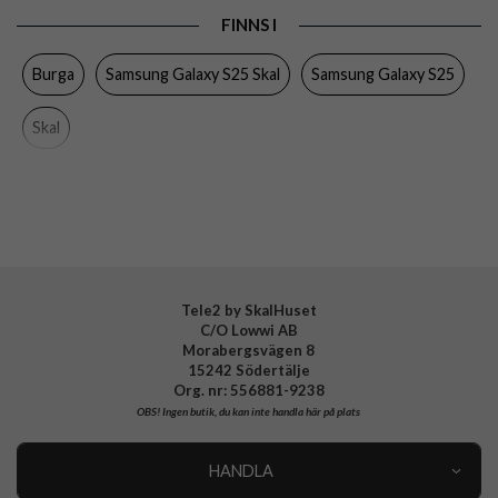
FINNS I
Färg
Flerfärgad
Burga
Samsung Galaxy S25 Skal
Samsung Galaxy S25
Material
Hårdplast (PC), Mjukplast (TPU)
Varumärke
Burga
Skal
Tillverkarens art nr
996330
EAN
4772229963300
Tele2 by SkalHuset
C/O Lowwi AB
Morabergsvägen 8
15242 Södertälje
Org. nr: 556881-9238
OBS!
Ingen butik, du kan inte handla här på plats
HANDLA