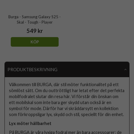
Burga - Samsung Galaxy S25 -
Skal - Tough - Player
549 kr
KÖP
PRODUKTBESKRIVNING
Välkommen till BURGA, där stil möter funktionalitet på ett
sömlöst sätt. Om du outtröttligt har letat efter det perfekta
mobilfodralet slutar din resa här. Vi förstår din önskan om
ett mobilskal som inte bara ger skydd utan också är en
symbol för mode. Därför har vi skräddarsytt en kollektion
som förkroppsligar lyx, skydd och stil, speciellt för din enhet.
Lyx möter hållbarhet
På BURGA är våra lyxiga fodral mer än bara accessoarer; de