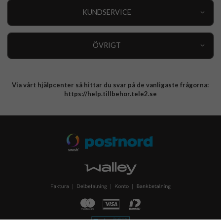
Nyheter
KUNDSERVICE
Varumärken
Kundservice
Specialkategorier
90 dagars öppet köp
ÖVRIGT
Köpevillkor
Om oss
Retur
Om cookies
Via vårt hjälpcenter så hittar du svar på de vanligaste frågorna:
Integritetspolicy
https://help.tillbehor.tele2.se