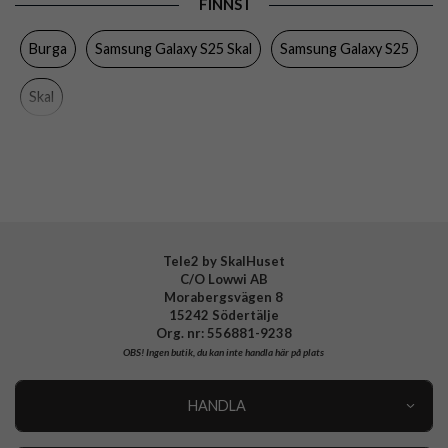
FINNS I
Färg
Flerfärgad
Burga
Samsung Galaxy S25 Skal
Samsung Galaxy S25
Material
Hårdplast (PC), Mjukplast (TPU)
Varumärke
Burga
Skal
Tillverkarens art nr
101617
EAN
4772241016176
Tele2 by SkalHuset
C/O Lowwi AB
Morabergsvägen 8
15242 Södertälje
Org. nr: 556881-9238
OBS!
Ingen butik, du kan inte handla här på plats
HANDLA
Outlet