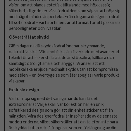
vision om att blanda estetisk tilltalande med högklassig
säkerhet, tillgodoser våra fodral dem som vägrar att nöja sig
med något mindre än perfekt. Från eleganta designerfodral
till söta fodral – vårt sortiment är utformat för att passa alla
personligheter och livsstilar.
Oöverträffat skydd
Glöm dagarna då skyddsfodral innebar skrymmande,
oattraktiva skal. Våra mobilskal är tillverkade med avancerad
teknik för att säkerställa att de är stötsäkra, hållbara och
samtidigt otroligt smala och snygga. Vi anser att ett
mobilskal ska erbjuda maximalt skydd utan att kompromissa
med stilen – en övertygelse som återspeglas i varje produkt
vi skapar.
Exklusiv design
Varför nöja sig med det vanliga när du kan få det
extraordinära? Varje skal i vår kollektion har en unik,
sofistikerad design som gör att din enhet sticker ut från
mängden. Våra designerfodral är inspirerade av de senaste
modetrenderna, vilket säkerställer att din telefon inte bara
är skyddad, utan också fungerar som en förlängning av din