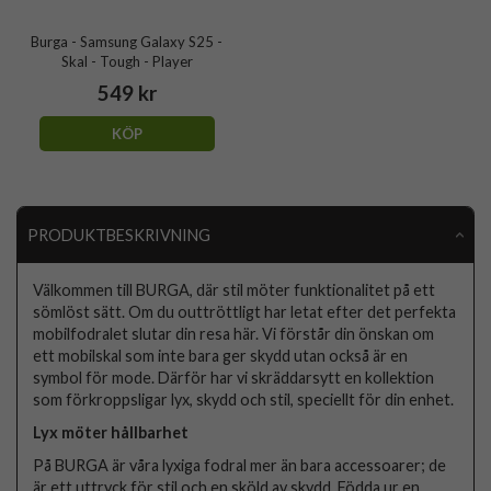
Burga - Samsung Galaxy S25 -
Skal - Tough - Player
549 kr
KÖP
PRODUKTBESKRIVNING
Välkommen till BURGA, där stil möter funktionalitet på ett
sömlöst sätt. Om du outtröttligt har letat efter det perfekta
mobilfodralet slutar din resa här. Vi förstår din önskan om
ett mobilskal som inte bara ger skydd utan också är en
symbol för mode. Därför har vi skräddarsytt en kollektion
som förkroppsligar lyx, skydd och stil, speciellt för din enhet.
Lyx möter hållbarhet
På BURGA är våra lyxiga fodral mer än bara accessoarer; de
är ett uttryck för stil och en sköld av skydd. Födda ur en