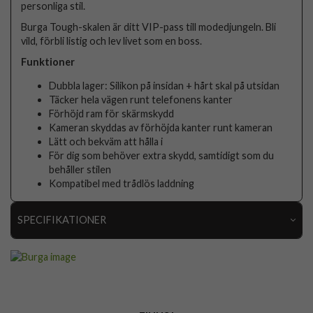
personliga stil.
Burga Tough-skalen är ditt VIP-pass till modedjungeln. Bli
vild, förbli listig och lev livet som en boss.
Funktioner
Dubbla lager: Silikon på insidan + hårt skal på utsidan
Täcker hela vägen runt telefonens kanter
Förhöjd ram för skärmskydd
Kameran skyddas av förhöjda kanter runt kameran
Lätt och bekväm att hålla i
För dig som behöver extra skydd, samtidigt som du
behåller stilen
Kompatibel med trådlös laddning
SPECIFIKATIONER
Artikelnummer
118734
Passar till
Samsung Galaxy S25
Produkttyp
Skal