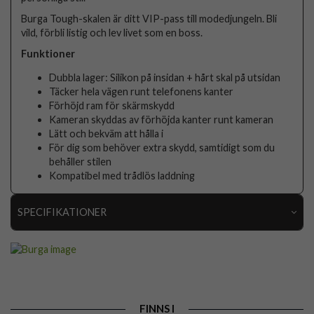
Burga Tough-skalen är ditt VIP-pass till modedjungeln. Bli
vild, förbli listig och lev livet som en boss.
Funktioner
Dubbla lager: Silikon på insidan + hårt skal på utsidan
Täcker hela vägen runt telefonens kanter
Förhöjd ram för skärmskydd
Kameran skyddas av förhöjda kanter runt kameran
Lätt och bekväm att hålla i
För dig som behöver extra skydd, samtidigt som du
behåller stilen
Kompatibel med trådlös laddning
SPECIFIKATIONER
Artikelnummer
118723
Passar till
Samsung Galaxy S25
Produkttyp
Skal
FINNS I