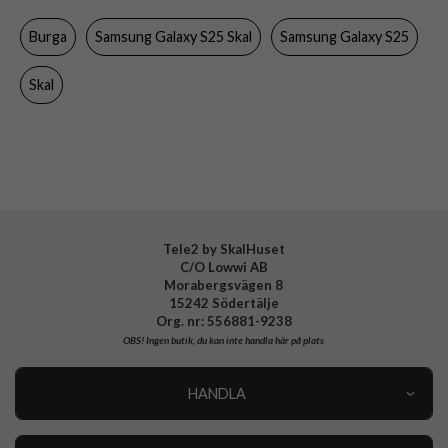
Färg
Flerfärgad
Burga
Samsung Galaxy S25 Skal
Samsung Galaxy S25
Material
Hårdplast (PC), Mjukplast (TPU)
Varumärke
Burga
Skal
Tillverkarens art nr
101029
EAN
4772241010297
Tele2 by SkalHuset
C/O Lowwi AB
Morabergsvägen 8
15242 Södertälje
Org. nr: 556881-9238
OBS!
Ingen butik, du kan inte handla här på plats
HANDLA
Outlet