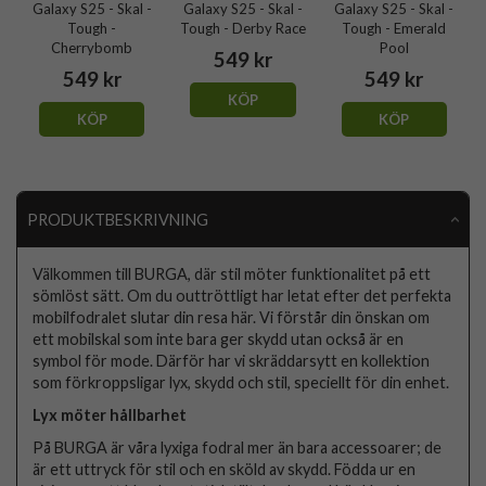
Galaxy S25 - Skal -
Galaxy S25 - Skal -
Galaxy S25 - Skal -
Tough -
Tough - Derby Race
Tough - Emerald
Cherrybomb
Pool
549 kr
549 kr
549 kr
KÖP
KÖP
KÖP
PRODUKTBESKRIVNING
Välkommen till BURGA, där stil möter funktionalitet på ett
sömlöst sätt. Om du outtröttligt har letat efter det perfekta
mobilfodralet slutar din resa här. Vi förstår din önskan om
ett mobilskal som inte bara ger skydd utan också är en
symbol för mode. Därför har vi skräddarsytt en kollektion
som förkroppsligar lyx, skydd och stil, speciellt för din enhet.
Lyx möter hållbarhet
På BURGA är våra lyxiga fodral mer än bara accessoarer; de
är ett uttryck för stil och en sköld av skydd. Födda ur en