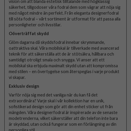
vision om att blanda estetisk tilltalande med högklassig
säkerhet, tillgodoser våra fodral dem som vägrar att nöja sig
med något mindre än perfekt. Från eleganta designerfodral
till söta fodral – vårt sortiment är utformat för att passa alla
personligheter och livsstilar.
Oöverträffat skydd
Glöm dagarna då skyddsfodral innebar skrymmande,
oattraktiva skal. Våra mobilskal är tillverkade med avancerad
teknik för att säkerställa att de är stötsäkra, hållbara och
samtidigt otroligt smala och snygga. Vi anser att ett
mobilskal ska erbjuda maximalt skydd utan att kompromissa
med stilen – en övertygelse som återspeglas i varje produkt
vi skapar.
Exklusiv design
Varför nöja sig med det vanliga när du kan få det
extraordinära? Varje skal i vår kollektion har en unik,
sofistikerad design som gör att din enhet sticker ut från
mängden. Våra designerfodral är inspirerade av de senaste
modetrenderna, vilket säkerställer att din telefon inte bara
är skyddad, utan också fungerar som en förlängning av din
personliga stil.