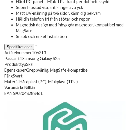
Hård PC-panel + Mjuk TPU-kant ger dubbelt skydd
Superfrostad yta, anti-fingeravtryck
Matt UV-målning på två sidor, känn dig bekväm
Håll din telefon fri från stötar och repor
Magnetisk design med inbyggda magneter, kompatibel med
MagSafe
Snabb och enkel installation
Specifikationer
Artikelnummer
106313
Passar till
Samsung Galaxy S25
Produkttyp
Skal
Egenskaper
Greppvänlig, MagSafe-kompatibel
Färg
Svart
Material
Hårdplast (PC), Mjukplast (TPU)
Varumärke
Nillkin
EAN
6902048288461