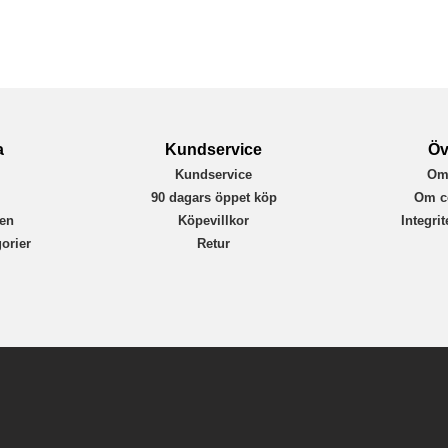
77-97382
840304786183
a
Kundservice
Öv
Kundservice
Om
r
90 dagars öppet köp
Om c
en
Köpevillkor
Integri
orier
Retur