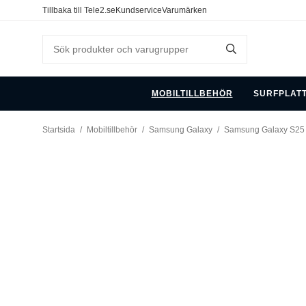
Tillbaka till Tele2.se
Kundservice
Varumärken
MOBILTILLBEHÖR
SURFPLAT
Startsida
/
Mobiltillbehör
/
Samsung Galaxy
/
Samsung Galaxy S25