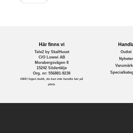
Tillverkarens art nr
EAN
Här finns vi
Handl
Tele2 by SkalHuset
Outlet
C/O Lowwi AB
Nyhete
Morabergsvägen 8
Varumärk
15242 Södertälje
Specialkateg
Org. nr: 556881-9238
OBS!
Ingen butik, du kan inte handla här på
plats