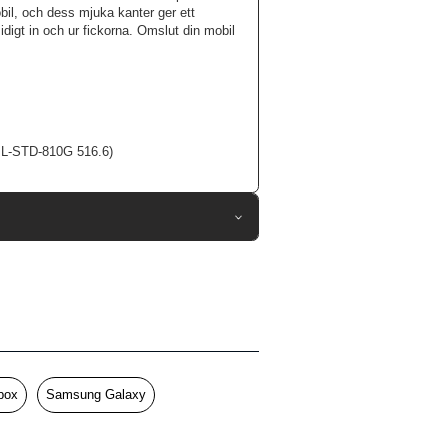
obil, och dess mjuka kanter ger ett
idigt in och ur fickorna. Omslut din mobil
(MIL-STD-810G 516.6)
107488
Samsung Galaxy S25
Skal
Stöttålig
Genomskinlig, Svart
box
Samsung Galaxy
Hårdplast (PC), Mjukplast (TPU)
Otterbox