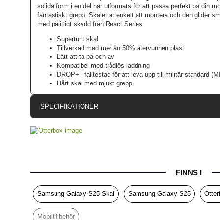
solida form i en del har utformats för att passa perfekt på din m
fantastiskt grepp. Skalet är enkelt att montera och den glider sm
med pålitligt skydd från React Series.
Supertunt skal
Tillverkad med mer än 50% återvunnen plast
Lätt att ta på och av
Kompatibel med trådlös laddning
DROP+ | falltestad för att leva upp till militär standard 
Hårt skal med mjukt grepp
SPECIFIKATIONER
Artikelnummer
Passar till
Produkttyp
FINNS I
Egenskaper
Färg
Samsung Galaxy S25 Skal
Samsung Galaxy S25
Otter
Material
Mobiltillbehör
Varumärke