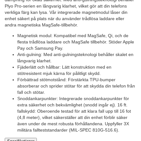
Plyo Pro-serien en långvarig klarhet, vilket gör att din telefons
verkliga färg kan lysa. Vår integrerade magnetmodul låser din
enhet säkert på plats när du använder trådlösa laddare eller
andra magnetiska MagSafe-tillbehör.
Magnetisk modul: Kompatibel med MagSafe, Qi, och de
flesta trådlösa laddare och MagSafe tillbehör. Stöder Apple
Pay och Samsung Pay.
Anti-gulning: Med anti-gulningsteknologi behåller skalet en
långvarig klarhet.
Fjäderlätt och hållbar: Lätt konstruktion med en
stötresistent mjuk kärna för pålitligt skydd.
Förbättrad stötmotstånd: Förstärkta TPU-bumper
absorberar och sprider stötar för att skydda din telefon från
fall och stötar.
Snoddankarpunkter: Integrerade snoddankarpunkter för
extra säkerhet och bekvämlighet (snodd ingår ej). 16 ft.
fallskydd: Oberoende testad för att klara fall upp till 16 fot
(4,8 meter), vilket säkerställer att din enhet förblir säker
även under de mest robusta förhållandena. Uppfyller 3X
militära fallteststandarder (MIL-SPEC 810G-516.6).