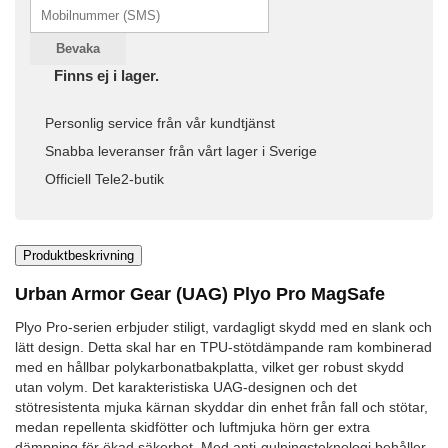
Bevaka
Finns ej i lager.
Personlig service från vår kundtjänst
Snabba leveranser från vårt lager i Sverige
Officiell Tele2-butik
Produktbeskrivning
Urban Armor Gear (UAG) Plyo Pro MagSafe
Plyo Pro-serien erbjuder stiligt, vardagligt skydd med en slank och
lätt design. Detta skal har en TPU-stötdämpande ram kombinerad
med en hållbar polykarbonatbakplatta, vilket ger robust skydd
utan volym. Det karakteristiska UAG-designen och det
stötresistenta mjuka kärnan skyddar din enhet från fall och stötar,
medan repellenta skidfötter och luftmjuka hörn ger extra
dämpning för ökad säkerhet. Med anti-gulningsteknologi behåller