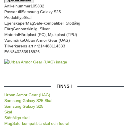
Specifikationer
Artikelnummer
105832
Passar till
Samsung Galaxy S25
Produkttyp
Skal
Egenskaper
MagSafe-kompatibel, Stöttålig
Färg
Genomskinlig, Silver
Material
Hårdplast (PC), Mjukplast (TPU)
Varumärke
Urban Armor Gear (UAG)
Tillverkarens art nr
214488114333
EAN
840283918926
FINNS I
Urban Armor Gear (UAG)
Samsung Galaxy S25 Skal
Samsung Galaxy S25
Skal
Stöttåliga skal
MagSafe-kompatibla skal och fodral