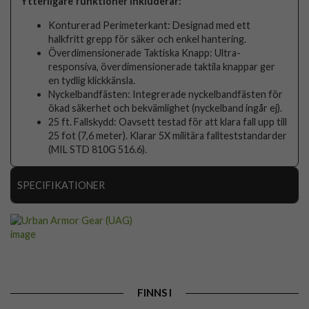
Ytterligare funktioner inkluderar:
Konturerad Perimeterkant: Designad med ett
halkfritt grepp för säker och enkel hantering.
Överdimensionerade Taktiska Knapp: Ultra-
responsiva, överdimensionerade taktila knappar ger
en tydlig klickkänsla.
Nyckelbandfästen: Integrerade nyckelbandfästen för
ökad säkerhet och bekvämlighet (nyckelband ingår ej).
25 ft. Fallskydd: Oavsett testad för att klara fall upp till
25 fot (7,6 meter). Klarar 5X militära fallteststandarder
(MIL STD 810G 516.6).
SPECIFIKATIONER
Artikelnummer
105846
Passar till
Samsung Galaxy S25
Produkttyp
Skal
Egenskaper
MagSafe-kompatibel, Stöttålig
FINNS I