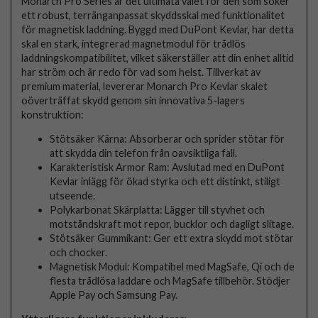
Monarch Pro Series är det ultimata valet för den som söker
ett robust, terränganpassat skyddsskal med funktionalitet
för magnetisk laddning. Byggd med DuPont Kevlar, har detta
skal en stark, integrerad magnetmodul för trådlös
laddningskompatibilitet, vilket säkerställer att din enhet alltid
har ström och är redo för vad som helst. Tillverkat av
premium material, levererar Monarch Pro Kevlar skalet
oöverträffat skydd genom sin innovativa 5-lagers
konstruktion:
Stötsäker Kärna: Absorberar och sprider stötar för
att skydda din telefon från oavsiktliga fall.
Karakteristisk Armor Ram: Avslutad med en DuPont
Kevlar inlägg för ökad styrka och ett distinkt, stiligt
utseende.
Polykarbonat Skärplatta: Lägger till styvhet och
motståndskraft mot repor, bucklor och dagligt slitage.
Stötsäker Gummikant: Ger ett extra skydd mot stötar
och chocker.
Magnetisk Modul: Kompatibel med MagSafe, Qi och de
flesta trådlösa laddare och MagSafe tillbehör. Stödjer
Apple Pay och Samsung Pay.