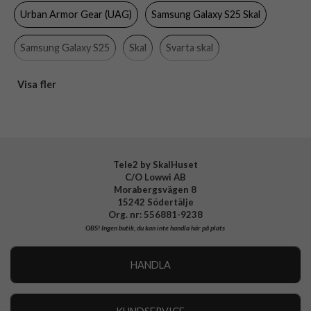
Färg
Svart
Urban Armor Gear (UAG)
Samsung Galaxy S25 Skal
Material
Hårdplast (PC), Kevlar, Mjukplast (TPU)
Samsung Galaxy S25
Skal
Svarta skal
Varumärke
Urban Armor Gear (UAG)
Tillverkarens art nr
214463113940
Stöttåliga skal
MagSafe-kompatibla skal och fodral
Visa fler
EAN
840283918377
Tele2 by SkalHuset
C/O Lowwi AB
Morabergsvägen 8
15242 Södertälje
Org. nr: 556881-9238
OBS!
Ingen butik, du kan inte handla här på plats
HANDLA
Outlet
Nyheter