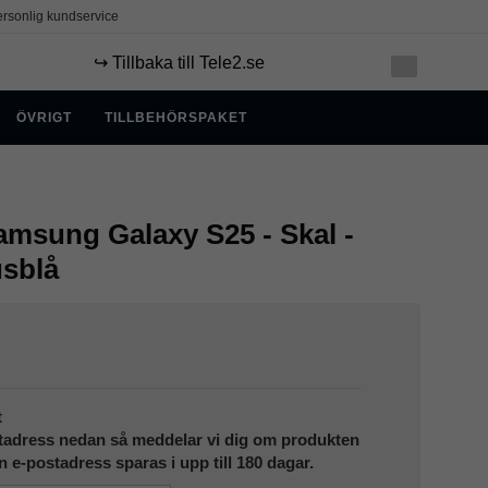
rsonlig kundservice
↪️ Tillbaka till Tele2.se
ÖVRIGT
TILLBEHÖRSPAKET
msung Galaxy S25 - Skal -
usblå
t
tadress nedan så meddelar vi dig om produkten
in e-postadress sparas i upp till 180 dagar.