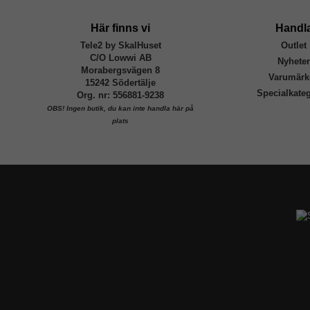
EAN
Här finns vi
Handl
Tele2 by SkalHuset
Outlet
C/O Lowwi AB
Nyhete
Morabergsvägen 8
Varumärk
15242 Södertälje
Specialkateg
Org. nr: 556881-9238
OBS!
Ingen butik, du kan inte handla här på
plats