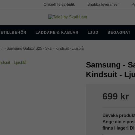
Officiell Tele2-butik
Snabba leveranser
Pe
TETILLBEHÖR
LADDARE & KABLAR
LJUD
BEGAGNAT
/
- Samsung Galaxy S25 - Skal - Kindsuit - Ljusblå
Samsung - Sa
Kindsuit - Lj
699 kr
Bevaka produk
Ange din e-pos
finns i lager! D