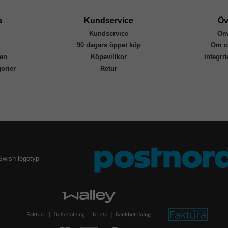
8806095850634
a
Kundservice
Öv
Kundservice
Om
r
90 dagars öppet köp
Om c
en
Köpevillkor
Integri
orier
Retur