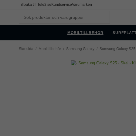
Tillbaka till Tele2.se
Kundservice
Varumärken
MOBILTILLBEHÖR
SURFPLAT
Startsida
/
Mobiltillbehör
/
Samsung Galaxy
/
Samsung Galaxy S25