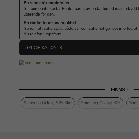
Ett sinne för modernitet
Stil borde inte kosta. Få det bästa av båda: förstklassigt skydd
utseende för den.
En rimlig touch av mjukhet
Genom att säkerställa både stil och säkerhet gör det inre fodret 
din telefon i toppform.
SPECIFIKATIONER
Artikelnummer
Passar till
Produkttyp
FINNS I
Egenskaper
Färg
Samsung Galaxy S25 Skal
Samsung Galaxy S25
Sams
Material
Hårdplas
Varumärke
Tillverkarens art nr