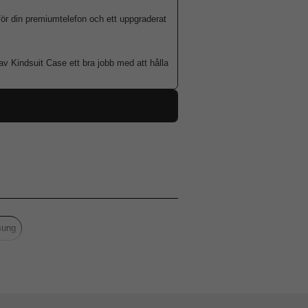
 för din premiumtelefon och ett uppgraderat
av Kindsuit Case ett bra jobb med att hålla
109353
Samsung Galaxy S25
Skal
Trådlös laddning-kompatibel
Blå
ung
t (PC), Mjukplast (TPU), PU (Polyuretan)
Samsung
EF-VS931PLEGWW