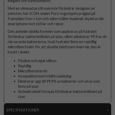
elegans och funktionalitet.
Med en slimmad profil som inte förändrar designen av
enheten, har ICON-skalet Puro-logotypen präglad på
framsidan i ton-i-ton och säkerställer maximalt skydd av din
smartphone mot stötar och repor.
Den antimikrobiella formeln som appliceras på fodralet
förhindrar bakterietillväxt på ytan, vilket eliminerar 99,9 av de
närvarande bakterierna. Inuti fodralet finns en reptålig
mikrofiberfoder för att skydda telefonen även när den är
insatt i skalet.
Flexibel och mjuk silikon
Reptålig
Mikrofiberinteriör
Kompatibel med trådlös laddning
Eliminerar upp till 99,9% av bakterier och virus som
finns på ytan
Antimikrobiell formula förhindrar bakterietillväxt på
ytan
SPECIFIKATIONER