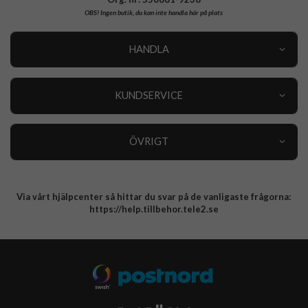
OBS!
Ingen butik, du kan inte handla här på plats
HANDLA
Outlet
Nyheter
KUNDSERVICE
Varumärken
Kundservice
Specialkategorier
90 dagars öppet köp
ÖVRIGT
Köpevillkor
Om oss
Retur
Om cookies
Via vårt hjälpcenter så hittar du svar på de vanligaste frågorna:
Integritetspolicy
https://help.tillbehor.tele2.se