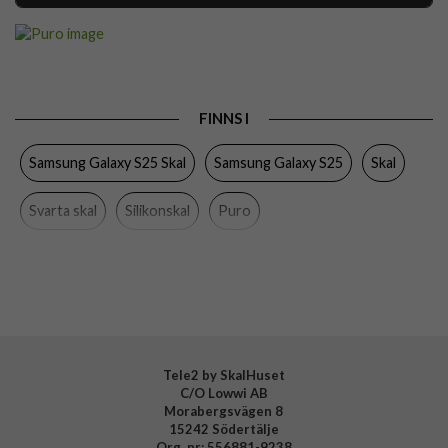
Artikelnummer
106557
Passar till
Samsung Galaxy S25
Produkttyp
Skal
FINNS I
Egenskaper
Trådlös laddning-kompatibel
Samsung Galaxy S25 Skal
Samsung Galaxy S25
Skal
Färg
Svart
Material
Silikon
Svarta skal
Silikonskal
Puro
Varumärke
Puro
Tillverkarens art nr
PUSGS25ICONBLK
EAN
8018417499869
Tele2 by SkalHuset
C/O Lowwi AB
Morabergsvägen 8
15242 Södertälje
Org. nr: 556881-9238