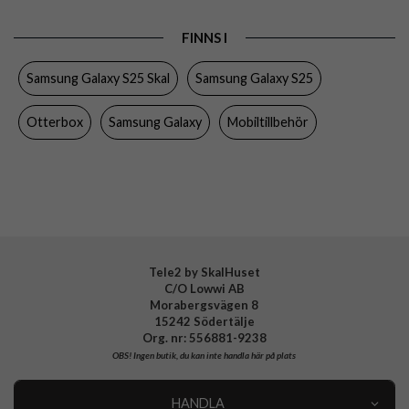
Produkttyp
Skal
FINNS I
Egenskaper
MagSafe-kompatibel, Stöttålig
Samsung Galaxy S25 Skal
Samsung Galaxy S25
Färg
Genomskinlig, Svart
Material
Gummi, Hårdplast (PC)
Otterbox
Samsung Galaxy
Mobiltillbehör
Varumärke
Otterbox
Tillverkarens art nr
77-97580
EAN
840304788866
Tele2 by SkalHuset
C/O Lowwi AB
Morabergsvägen 8
15242 Södertälje
Org. nr: 556881-9238
OBS!
Ingen butik, du kan inte handla här på plats
HANDLA