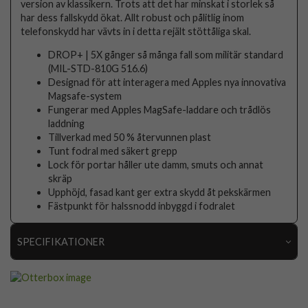
version av klassikern. Trots att det har minskat i storlek så
har dess fallskydd ökat. Allt robust och pålitlig inom
telefonskydd har vävts in i detta rejält stöttåliga skal.
DROP+ | 5X gånger så många fall som militär standard
(MIL-STD-810G 516.6)
Designad för att interagera med Apples nya innovativa
Magsafe-system
Fungerar med Apples MagSafe-laddare och trådlös
laddning
Tillverkad med 50 % återvunnen plast
Tunt fodral med säkert grepp
Lock för portar håller ute damm, smuts och annat
skräp
Upphöjd, fasad kant ger extra skydd åt pekskärmen
Fästpunkt för halssnodd inbyggd i fodralet
SPECIFIKATIONER
Artikelnummer
107479
Passar till
Samsung Galaxy S25