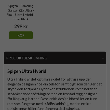
Spigen - Samsung
Galaxy S25 Ultra -
Skal - Ultra Hybrid -
Frost Black
299 kr
KÖP
PRODUKTBESKRIVNING
Spigen Ultra Hybrid
Ultra Hybrid är det optimala skalet för att visa upp den
eleganta designen hos din telefon samtidigt som den ger det
skydd den förtjänar. Hybridkonstruktionen kombinerar en
stötdämpande stötfångare med en frostad rygg designad
för långvarig klarhet. Dess enkla design bibehåller en tunn
ram som fungerar med trådlös laddning, medan exakta
utskärningar håller funktionerna lättillgängliga.