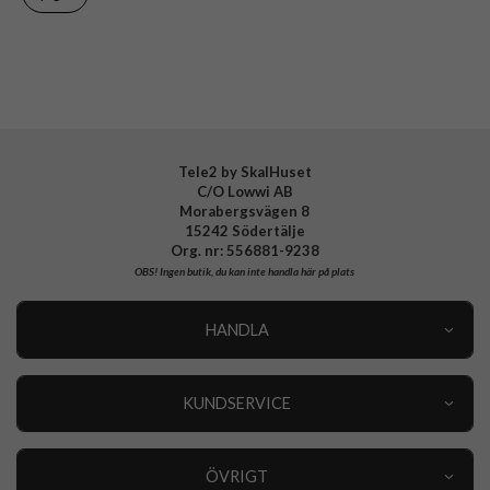
Varumärke
Spigen
Tillverkarens art nr
ACS08961
EAN
8809971237925
Tele2 by SkalHuset
C/O Lowwi AB
Morabergsvägen 8
15242 Södertälje
Org. nr: 556881-9238
OBS!
Ingen butik, du kan inte handla här på plats
HANDLA
Outlet
Nyheter
KUNDSERVICE
Varumärken
Kundservice
Specialkategorier
90 dagars öppet köp
ÖVRIGT