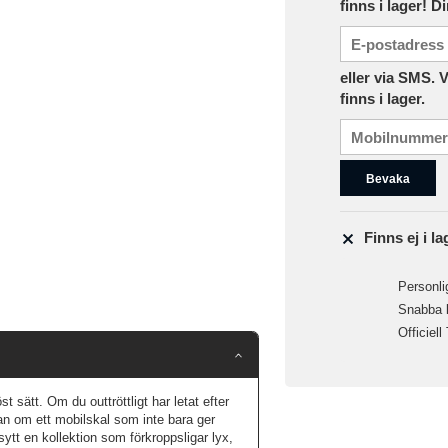
finns i lager! D
eller via SMS. 
finns i lager.
Bevaka
Finns ej i la
Personlig
Snabba le
Officiell
 sätt. Om du outtröttligt har letat efter
skan om ett mobilskal som inte bara ger
ytt en kollektion som förkroppsligar lyx,