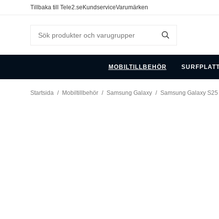
Tillbaka till Tele2.se
Kundservice
Varumärken
MOBILTILLBEHÖR
SURFPLAT
Startsida
/
Mobiltillbehör
/
Samsung Galaxy
/
Samsung Galaxy S25 