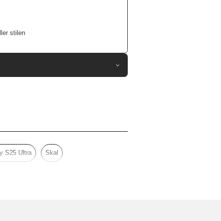
er stilen
118687
Samsung Galaxy S25 Ultra
Skal
Flerfärgad
Hårdplast (PC), Mjukplast (TPU)
 S25 Ultra
Skal
Burga
996922
4772229969227