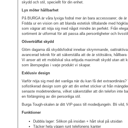
skydd och stil, speciellt för din enhet.
Lyx möter hållbarhet
På BURGA är våra lyxiga fodral mer än bara accessoarer; de är et
Födda ur en vision om att blanda estetisk tilltalande med högkla
som vägrar att nöja sig med något mindre än perfekt. Från elegant
sortiment är utformat för att passa alla personligheter och livsstil
Oöverträffat skydd
Glöm dagarna då skyddsfodral innebar skrymmande, oattraktiva s
avancerad teknik för att säkerställa att de är stötsäkra, hållbar
Vi anser att ett mobilskal ska erbjuda maximalt skydd utan att
som återspeglas i varje produkt vi skapar.
Exklusiv design
Varför nöja sig med det vanliga när du kan få det extraordinära? V
sofistikerad design som gör att din enhet sticker ut från mängde
senaste modetrenderna, vilket säkerställer att din telefon inte 
en förlängning av din personliga stil.
Burga Tough-skalen är ditt VIP-pass till modedjungeln. Bli vild, fö
Funktioner
Dubbla lager: Silikon på insidan + hårt skal på utsidan
Täcker hela vägen runt telefonens kanter