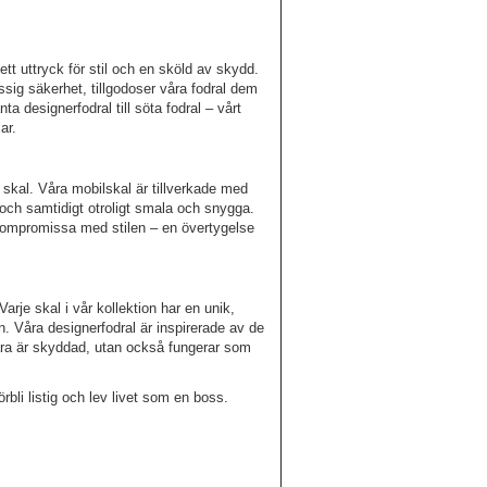
t uttryck för stil och en sköld av skydd.
ssig säkerhet, tillgodoser våra fodral dem
a designerfodral till söta fodral – vårt
ar.
kal. Våra mobilskal är tillverkade med
a och samtidigt otroligt smala och snygga.
 kompromissa med stilen – en övertygelse
arje skal i vår kollektion har en unik,
n. Våra designerfodral är inspirerade av de
bara är skyddad, utan också fungerar som
rbli listig och lev livet som en boss.