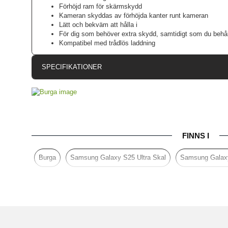
Förhöjd ram för skärmskydd
Kameran skyddas av förhöjda kanter runt kameran
Lätt och bekväm att hålla i
För dig som behöver extra skydd, samtidigt som du behåll
Kompatibel med trådlös laddning
SPECIFIKATIONER
Artikelnummer
Passar till
Produkttyp
FINNS I
Färg
Material
Burga
Samsung Galaxy S25 Ultra Skal
Samsung Galaxy
Varumärke
Tillverkarens art nr
EAN