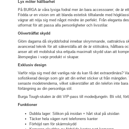
Lyx möter hållbarhet
På BURGA är våra lyxiga fodral mer än bara accessoarer; de är ett 
Födda ur en vision om att blanda estetisk tilltalande med högklass
vägrar att nöja sig med något mindre än perfekt. Från eleganta desig
utformat för att passa alla personligheter och livsstilar.
Oöverträffat skydd
Glöm dagarna då skyddsfodral innebar skrymmande, oattraktiva ska
avancerad teknik för att säkerställa att de är stötsäkra, hållbara o
anser att ett mobilskal ska erbjuda maximalt skydd utan att komp
återspeglas i varje produkt vi skapar.
Exklusiv design
Varför nöja sig med det vanliga när du kan få det extraordinära? Var
sofistikerad design som gör att din enhet sticker ut från mängden. 
senaste modetrenderna, vilket säkerställer att din telefon inte ba
förlängning av din personliga stil.
Burga Tough-skalen är ditt VIP-pass till modedjungeln. Bli vild, förb
Funktioner
Dubbla lager: Silikon på insidan + hårt skal på utsidan
Täcker hela vägen runt telefonens kanter
Förhöjd ram för skärmskydd