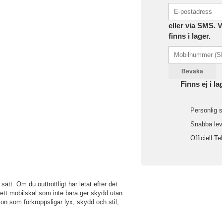
eller via SMS. 
finns i lager.
Bevaka
Finns ej i la
Personlig s
Snabba leve
Officiell Te
ätt. Om du outtröttligt har letat efter det
m ett mobilskal som inte bara ger skydd utan
on som förkroppsligar lyx, skydd och stil,