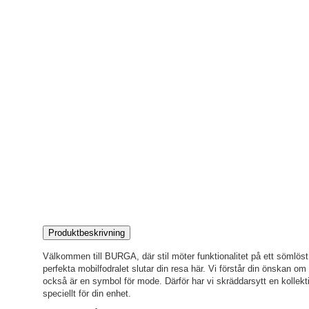
Produktbeskrivning
Välkommen till BURGA, där stil möter funktionalitet på ett sömlöst s
perfekta mobilfodralet slutar din resa här. Vi förstår din önskan o
också är en symbol för mode. Därför har vi skräddarsytt en kollekti
speciellt för din enhet.