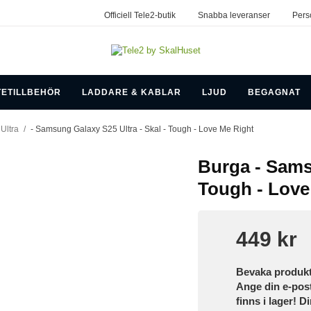
Officiell Tele2-butik
Snabba leveranser
Pers
TETILLBEHÖR
LADDARE & KABLAR
LJUD
BEGAGNAT
Ultra
/
- Samsung Galaxy S25 Ultra - Skal - Tough - Love Me Right
Burga - Samsu
Tough - Love
449 kr
Bevaka produk
Ange din e-pos
finns i lager! D