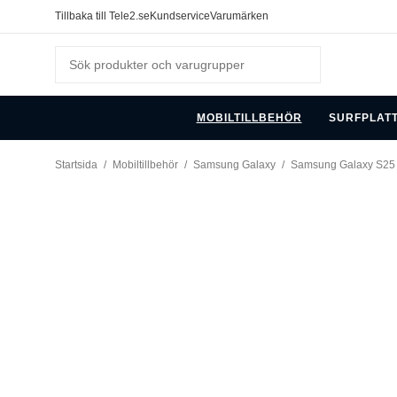
Tillbaka till Tele2.se
Kundservice
Varumärken
MOBILTILLBEHÖR
SURFPLAT
Startsida
/
Mobiltillbehör
/
Samsung Galaxy
/
Samsung Galaxy S25 