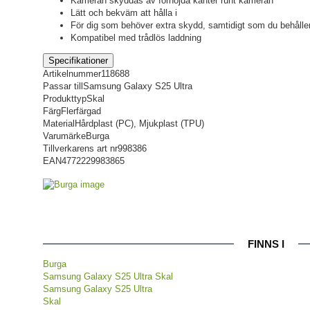
Kameran skyddas av förhöjda kanter runt kameran
Lätt och bekväm att hålla i
För dig som behöver extra skydd, samtidigt som du behåller
Kompatibel med trådlös laddning
Specifikationer
Artikelnummer
118688
Passar till
Samsung Galaxy S25 Ultra
Produkttyp
Skal
Färg
Flerfärgad
Material
Hårdplast (PC), Mjukplast (TPU)
Varumärke
Burga
Tillverkarens art nr
998386
EAN
4772229983865
FINNS I
Burga
Samsung Galaxy S25 Ultra Skal
Samsung Galaxy S25 Ultra
Skal