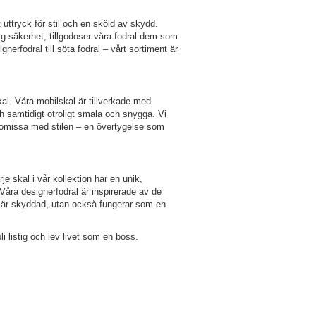
uttryck för stil och en sköld av skydd.
ig säkerhet, tillgodoser våra fodral dem som
nerfodral till söta fodral – vårt sortiment är
l. Våra mobilskal är tillverkade med
ch samtidigt otroligt smala och snygga. Vi
romissa med stilen – en övertygelse som
je skal i vår kollektion har en unik,
Våra designerfodral är inspirerade av de
ra är skyddad, utan också fungerar som en
li listig och lev livet som en boss.