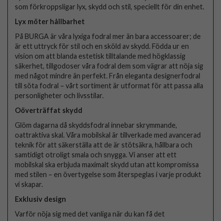
som förkroppsligar lyx, skydd och stil, speciellt för din enhet.
Lyx möter hållbarhet
På BURGA är våra lyxiga fodral mer än bara accessoarer; de
är ett uttryck för stil och en sköld av skydd. Födda ur en
vision om att blanda estetisk tilltalande med högklassig
säkerhet, tillgodoser våra fodral dem som vägrar att nöja sig
med något mindre än perfekt. Från eleganta designerfodral
till söta fodral – vårt sortiment är utformat för att passa alla
personligheter och livsstilar.
Oöverträffat skydd
Glöm dagarna då skyddsfodral innebar skrymmande,
oattraktiva skal. Våra mobilskal är tillverkade med avancerad
teknik för att säkerställa att de är stötsäkra, hållbara och
samtidigt otroligt smala och snygga. Vi anser att ett
mobilskal ska erbjuda maximalt skydd utan att kompromissa
med stilen – en övertygelse som återspeglas i varje produkt
vi skapar.
Exklusiv design
Varför nöja sig med det vanliga när du kan få det