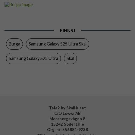
Artikelnummer
118689
Passar till
Samsung Galaxy S25 Ultra
Produkttyp
Skal
FINNS I
Färg
Flerfärgad
Burga
Samsung Galaxy S25 Ultra Skal
Material
Hårdplast (PC), Mjukplast (TPU)
Varumärke
Burga
Samsung Galaxy S25 Ultra
Skal
Tillverkarens art nr
995806
EAN
4772229958061
Tele2 by SkalHuset
C/O Lowwi AB
Morabergsvägen 8
15242 Södertälje
Org. nr: 556881-9238