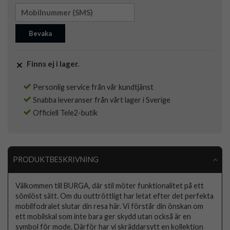
Bevaka
Finns ej i lager.
Personlig service från vår kundtjänst
Snabba leveranser från vårt lager i Sverige
Officiell Tele2-butik
PRODUKTBESKRIVNING
Välkommen till BURGA, där stil möter funktionalitet på ett
sömlöst sätt. Om du outtröttligt har letat efter det perfekta
mobilfodralet slutar din resa här. Vi förstår din önskan om
ett mobilskal som inte bara ger skydd utan också är en
symbol för mode. Därför har vi skräddarsytt en kollektion