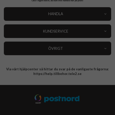
OBS!
Ingen butik, du kan inte handla här på plats
HANDLA
Outlet
Nyheter
KUNDSERVICE
Varumärken
Kundservice
Specialkategorier
90 dagars öppet köp
ÖVRIGT
Köpevillkor
Om oss
Retur
Om cookies
Via vårt hjälpcenter så hittar du svar på de vanligaste frågorna:
Integritetspolicy
https://help.tillbehor.tele2.se