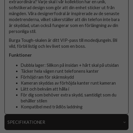
extraordinära? Varje skal i vår kollektion har en unik,
sofistikerad design som gör att din enhet sticker ut från
mängden. Våra designerfodral är inspirerade av de senaste
modetrenderna, vilket säkerställer att din telefon inte bara
är skyddad, utan också fungerar som en förlängning av din
personliga stil.
Burga Tough-skalen är ditt VIP-pass till modedjungeln. Bli
vild, förbli listig och lev livet som en boss.
Funktioner
Dubbla lager: Silikon på insidan + hårt skal på utsidan
Täcker hela vägen runt telefonens kanter
Förhöjd ram för skärmskydd
Kameran skyddas av förhöjda kanter runt kameran
Lätt och bekväm att hålla i
För dig som behöver extra skydd, samtidigt som du
behåller stilen
Kompatibel med trådlös laddning
SPECIFIKATIONER