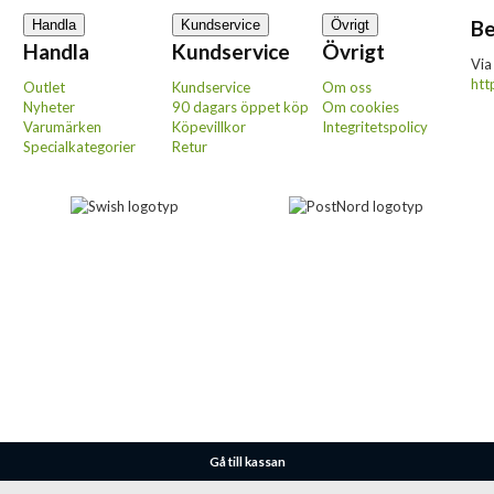
Be
Handla
Kundservice
Övrigt
Handla
Kundservice
Övrigt
Via
htt
Outlet
Kundservice
Om oss
Nyheter
90 dagars öppet köp
Om cookies
Varumärken
Köpevillkor
Integritetspolicy
Specialkategorier
Retur
Gå till kassan