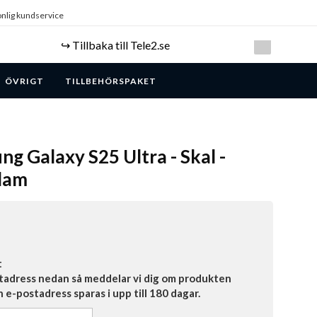
nlig kundservice
↪️ Tillbaka till Tele2.se
ÖVRIGT
TILLBEHÖRSPAKET
ng Galaxy S25 Ultra - Skal -
Glam
t
tadress nedan så meddelar vi dig om produkten
in e-postadress sparas i upp till 180 dagar.