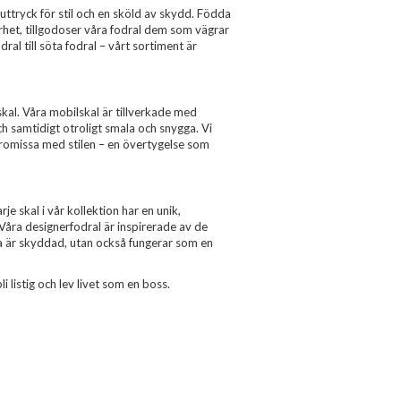
uttryck för stil och en sköld av skydd. Födda
erhet, tillgodoser våra fodral dem som vägrar
al till söta fodral – vårt sortiment är
al. Våra mobilskal är tillverkade med
ch samtidigt otroligt smala och snygga. Vi
romissa med stilen – en övertygelse som
je skal i vår kollektion har en unik,
 Våra designerfodral är inspirerade av de
ra är skyddad, utan också fungerar som en
i listig och lev livet som en boss.