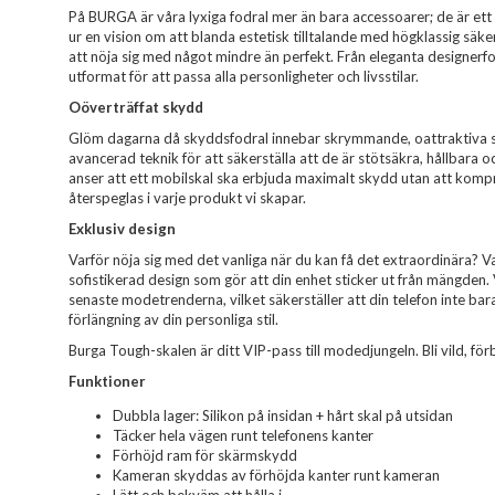
På BURGA är våra lyxiga fodral mer än bara accessoarer; de är ett 
ur en vision om att blanda estetisk tilltalande med högklassig säk
att nöja sig med något mindre än perfekt. Från eleganta designerfodr
utformat för att passa alla personligheter och livsstilar.
Oöverträffat skydd
Glöm dagarna då skyddsfodral innebar skrymmande, oattraktiva sk
avancerad teknik för att säkerställa att de är stötsäkra, hållbara o
anser att ett mobilskal ska erbjuda maximalt skydd utan att komp
återspeglas i varje produkt vi skapar.
Exklusiv design
Varför nöja sig med det vanliga när du kan få det extraordinära? Var
sofistikerad design som gör att din enhet sticker ut från mängden.
senaste modetrenderna, vilket säkerställer att din telefon inte ba
förlängning av din personliga stil.
Burga Tough-skalen är ditt VIP-pass till modedjungeln. Bli vild, förbl
Funktioner
Dubbla lager: Silikon på insidan + hårt skal på utsidan
Täcker hela vägen runt telefonens kanter
Förhöjd ram för skärmskydd
Kameran skyddas av förhöjda kanter runt kameran