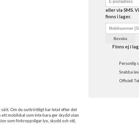
eller via SMS. 
finns i lager.
Bevaka
Finns ej i lag
Personlig s
Snabba leve
Officiell T
sätt. Om du outtröttligt har letat efter det
om ett mobilskal som inte bara ger skydd utan
ion som förkroppsligar lyx, skydd och stil,