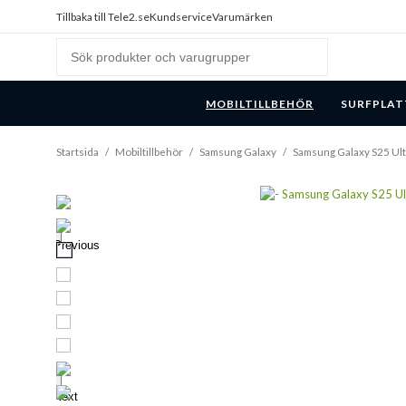
Tillbaka till Tele2.se
Kundservice
Varumärken
MOBILTILLBEHÖR
SURFPLAT
Startsida
/
Mobiltillbehör
/
Samsung Galaxy
/
Samsung Galaxy S25 Ult
Previous
Next