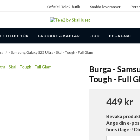
Officiell Tele2-butik
Snabba leveranser
Perso
TETILLBEHÖR
LADDARE & KABLAR
LJUD
BEGAGNAT
ra
/
- Samsung Galaxy S25 Ultra - Skal - Tough - Full Glam
Burga - Samsu
Tough - Full 
449 kr
Bevaka produk
Ange din e-pos
finns i lager! D