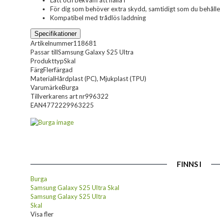
Lätt och bekväm att hålla i
För dig som behöver extra skydd, samtidigt som du behåller
Kompatibel med trådlös laddning
Specifikationer
Artikelnummer
118681
Passar till
Samsung Galaxy S25 Ultra
Produkttyp
Skal
Färg
Flerfärgad
Material
Hårdplast (PC), Mjukplast (TPU)
Varumärke
Burga
Tillverkarens art nr
996322
EAN
4772229963225
FINNS I
Burga
Samsung Galaxy S25 Ultra Skal
Samsung Galaxy S25 Ultra
Skal
Visa fler