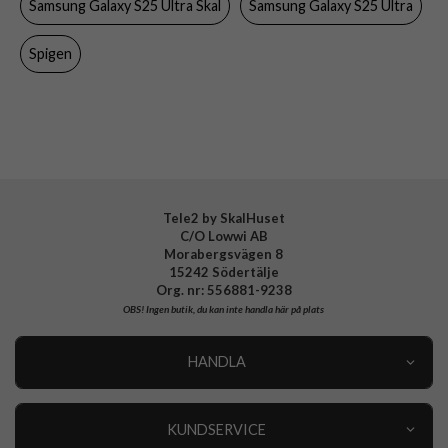
Samsung Galaxy S25 Ultra Skal
Samsung Galaxy S25 Ultra
Färg
Svart
Material
Hårdplast (PC), Mjukplast (TPU)
Spigen
Varumärke
Spigen
Tillverkarens art nr
ACS08946
EAN
8809971237772
Tele2 by SkalHuset
C/O Lowwi AB
Morabergsvägen 8
15242 Södertälje
Org. nr: 556881-9238
OBS!
Ingen butik, du kan inte handla här på plats
HANDLA
Outlet
Nyheter
KUNDSERVICE
Varumärken