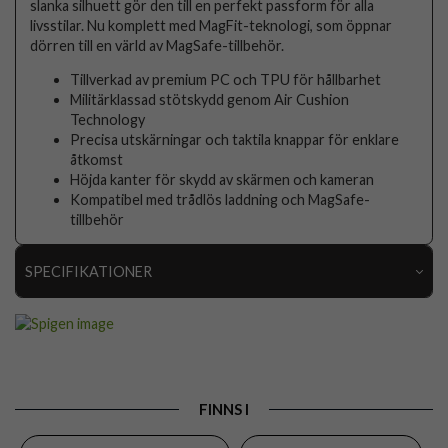
slanka silhuett gör den till en perfekt passform för alla
livsstilar. Nu komplett med MagFit-teknologi, som öppnar
dörren till en värld av MagSafe-tillbehör.
Tillverkad av premium PC och TPU för hållbarhet
Militärklassad stötskydd genom Air Cushion
Technology
Precisa utskärningar och taktila knappar för enklare
åtkomst
Höjda kanter för skydd av skärmen och kameran
Kompatibel med trådlös laddning och MagSafe-
tillbehör
SPECIFIKATIONER
Artikelnummer
106615
Passar till
Samsung Galaxy S25 Ultra
Produkttyp
Skal
FINNS I
Egenskaper
MagSafe-kompatibel