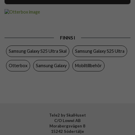
Artikelnummer
107481
Passar till
Samsung Galaxy S25 Ultra
Produkttyp
Skal
FINNS I
Egenskaper
Stöttålig, Trådlös laddning-kompatibel
Samsung Galaxy S25 Ultra Skal
Samsung Galaxy S25 Ultra
Färg
Svart
Material
Hårdplast (PC), Mjukplast (TPU)
Otterbox
Samsung Galaxy
Mobiltillbehör
Varumärke
Otterbox
Tillverkarens art nr
77-97577
EAN
840304788804
Tele2 by SkalHuset
C/O Lowwi AB
Morabergsvägen 8
15242 Södertälje