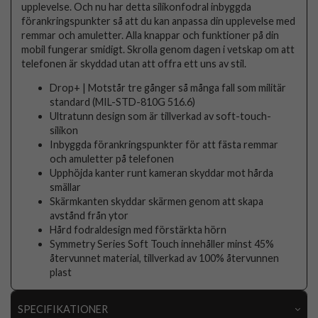
upplevelse. Och nu har detta silikonfodral inbyggda
förankringspunkter så att du kan anpassa din upplevelse med
remmar och amuletter. Alla knappar och funktioner på din
mobil fungerar smidigt. Skrolla genom dagen i vetskap om att
telefonen är skyddad utan att offra ett uns av stil.
Drop+ | Motstår tre gånger så många fall som militär
standard (MIL-STD-810G 516.6)
Ultratunn design som är tillverkad av soft-touch-
silikon
Inbyggda förankringspunkter för att fästa remmar
och amuletter på telefonen
Upphöjda kanter runt kameran skyddar mot hårda
smällar
Skärmkanten skyddar skärmen genom att skapa
avstånd från ytor
Hård fodraldesign med förstärkta hörn
Symmetry Series Soft Touch innehåller minst 45%
återvunnet material, tillverkad av 100% återvunnen
plast
SPECIFIKATIONER