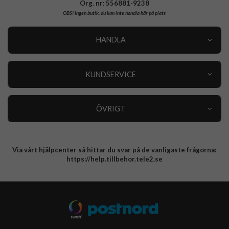
Org. nr: 556881-9238
OBS!
Ingen butik, du kan inte handla här på plats
HANDLA
Outlet
Nyheter
KUNDSERVICE
Varumärken
Kundservice
Specialkategorier
90 dagars öppet köp
ÖVRIGT
Köpevillkor
Om oss
Retur
Om cookies
Via vårt hjälpcenter så hittar du svar på de vanligaste frågorna:
Integritetspolicy
https://help.tillbehor.tele2.se