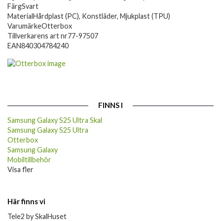
Färg
Svart
Material
Hårdplast (PC), Konstläder, Mjukplast (TPU)
Varumärke
Otterbox
Tillverkarens art nr
77-97507
EAN
840304784240
FINNS I
Samsung Galaxy S25 Ultra Skal
Samsung Galaxy S25 Ultra
Otterbox
Samsung Galaxy
Mobiltillbehör
Visa fler
Här finns vi
Tele2 by SkalHuset