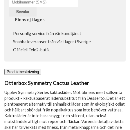
Bevaka
Finns ej i lager.
Personlig service från vår kundtjänst
Snabba leveranser från vårt lager i Sverige
Officiell Tele2-butik
Produktbeskrivning
Otterbox Symmetry Cactus Leather
Upplev Symmetry Series kaktusläder. Möt öknens mest sällsynta
produkt – kaktusbaserat lädersubstitut från Desserto. Det är ett
plantbaserat alternativ till animaliskt läder som är ekologiskt odlat
och hållbart skördat från nopalkaktus som inte behöver vattnas.
Kaktusläder är inte bara snyggt och stilrent, utan också
motståndskraftigt mot repor och fläckar. Varenda detalj av detta
skal har tillverkats med finess, från metallknapparna och det inre