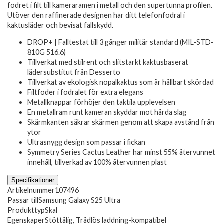
fodret i filt till kameraramen i metall och den supertunna profilen.
Utöver den raffinerade designen har ditt telefonfodral i
kaktusläder och bevisat fallskydd.
DROP+ | Falltestat till 3 gånger militär standard (MIL-STD-
810G 516.6)
Tillverkat med stilrent och slitstarkt kaktusbaserat
lädersubstitut från Desserto
Tillverkat av ekologisk nopalkaktus som är hållbart skördad
Filtfoder i fodralet för extra elegans
Metallknappar förhöjer den taktila upplevelsen
En metallram runt kameran skyddar mot hårda slag
Skärmkanten säkrar skärmen genom att skapa avstånd från
ytor
Ultrasnygg design som passar i fickan
Symmetry Series Cactus Leather har minst 55% återvunnet
innehåll, tillverkad av 100% återvunnen plast
Specifikationer
Artikelnummer
107496
Passar till
Samsung Galaxy S25 Ultra
Produkttyp
Skal
Egenskaper
Stöttålig, Trådlös laddning-kompatibel