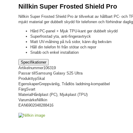
Nillkin Super Frosted Shield Pro
Nillkin Super Frosted Shield Pro är tillverkat av hållbart PC- och
mjukt material ger dubbelt skydd för telefonen och förhindrar dagli
Hård PC-panel + Mjuk TPU-kant ger dubbelt skydd
Superfrostad yta, anti-fingeravtryck
Matt UV-målning på två sidor, känn dig bekväm
Håll din telefon fri från stötar och repor
Snabb och enkel installation
Specifikationer
Artikelnummer
106319
Passar till
Samsung Galaxy S25 Ultra
Produkttyp
Skal
Egenskaper
Greppvänlig, Trådlös laddning-kompatibel
Färg
Svart
Material
Hårdplast (PC), Mjukplast (TPU)
Varumärke
Nillkin
EAN
6902048288416