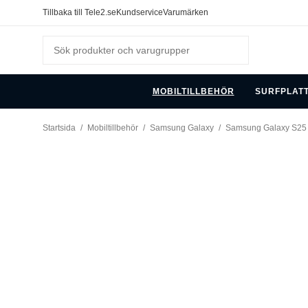
Tillbaka till Tele2.se
Kundservice
Varumärken
MOBILTILLBEHÖR
SURFPLAT
Startsida
/
Mobiltillbehör
/
Samsung Galaxy
/
Samsung Galaxy S25 