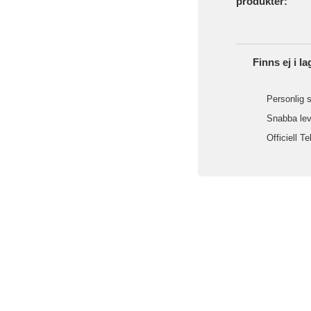
produkter:
Finns ej i la
Personlig s
Snabba leve
Officiell Te