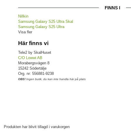
FINNS I
Nillkin
Samsung Galaxy S25 Ultra Skal
Samsung Galaxy S25 Ultra
Visa fler
Här finns vi
Tele2 by SkalHuset
C/O Lowwi AB
Morabergsvägen 8
15242 Södertälje
Org. nr: 556881-9238
OBS!
Ingen butik, du kan inte handla här på plats
Produkten har blivit tillagd i varukorgen