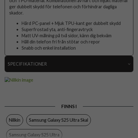
och TPU-material. Kombinationen av hårt och mjukt material
ger dubbelt skydd för telefonen och förhindrar dagliga
skador.
Hård PC-panel + Mjuk TPU-kant ger dubbelt skydd
Superfrostad yta, anti-fingeravtryck
Matt UV-målning på två sidor, känn dig bekväm
Håll din telefon fri från stötar och repor
Snabb och enkel installation
SPECIFIKATIONER
Artikelnummer
106322
Passar till
Samsung Galaxy S25 Ultra
Produkttyp
Skal
FINNS I
Egenskaper
Greppvänlig, Trådlös laddning-kompatibel
Nillkin
Samsung Galaxy S25 Ultra Skal
Färg
Grå
Material
Hårdplast (PC), Mjukplast (TPU)
Samsung Galaxy S25 Ultra