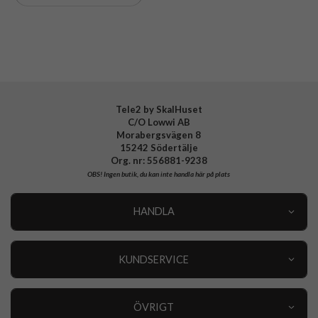
Varumärke
Nillkin
EAN
6902048288454
Tele2 by SkalHuset
C/O Lowwi AB
Morabergsvägen 8
15242 Södertälje
Org. nr: 556881-9238
OBS!
Ingen butik, du kan inte handla här på plats
HANDLA
Outlet
Nyheter
KUNDSERVICE
Varumärken
Kundservice
Specialkategorier
90 dagars öppet köp
ÖVRIGT
Köpevillkor