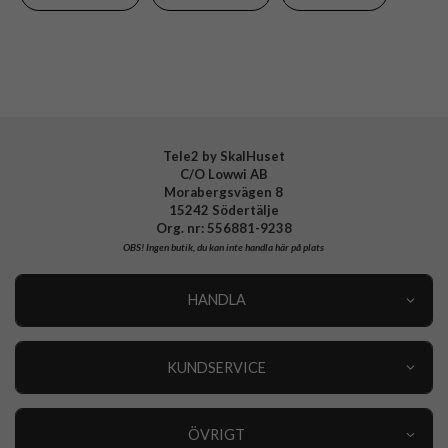
Varumärke
Ideal of Sweden
Tillverkarens art nr
IDSICMS-S25U-01
EAN
7340225420522
Tele2 by SkalHuset
C/O Lowwi AB
Morabergsvägen 8
15242 Södertälje
Org. nr: 556881-9238
OBS!
Ingen butik, du kan inte handla här på plats
HANDLA
Outlet
Nyheter
KUNDSERVICE
Varumärken
Kundservice
Specialkategorier
90 dagars öppet köp
ÖVRIGT