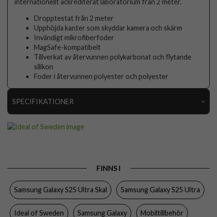
internationellt ackrediterat laboratorium från 2 meter.
Dropptestat från 2 meter
Upphöjda kanter som skyddar kamera och skärm
Invändigt mikrofiberfoder
MagSafe-kompatibelt
Tillverkat av återvunnen polykarbonat och flytande
silikon
Foder i återvunnen polyester och polyester
SPECIFIKATIONER
Artikelnummer
107929
Passar till
Samsung Galaxy S25 Ultra
Produkttyp
Skal
FINNS I
Egenskaper
MagSafe-kompatibel
Samsung Galaxy S25 Ultra Skal
Samsung Galaxy S25 Ultra
Färg
Svart
Material
Silikon
Ideal of Sweden
Samsung Galaxy
Mobiltillbehör