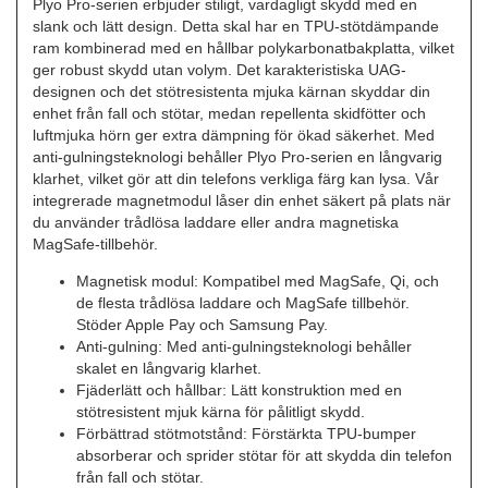
Plyo Pro-serien erbjuder stiligt, vardagligt skydd med en
slank och lätt design. Detta skal har en TPU-stötdämpande
ram kombinerad med en hållbar polykarbonatbakplatta, vilket
ger robust skydd utan volym. Det karakteristiska UAG-
designen och det stötresistenta mjuka kärnan skyddar din
enhet från fall och stötar, medan repellenta skidfötter och
luftmjuka hörn ger extra dämpning för ökad säkerhet. Med
anti-gulningsteknologi behåller Plyo Pro-serien en långvarig
klarhet, vilket gör att din telefons verkliga färg kan lysa. Vår
integrerade magnetmodul låser din enhet säkert på plats när
du använder trådlösa laddare eller andra magnetiska
MagSafe-tillbehör.
Magnetisk modul: Kompatibel med MagSafe, Qi, och
de flesta trådlösa laddare och MagSafe tillbehör.
Stöder Apple Pay och Samsung Pay.
Anti-gulning: Med anti-gulningsteknologi behåller
skalet en långvarig klarhet.
Fjäderlätt och hållbar: Lätt konstruktion med en
stötresistent mjuk kärna för pålitligt skydd.
Förbättrad stötmotstånd: Förstärkta TPU-bumper
absorberar och sprider stötar för att skydda din telefon
från fall och stötar.