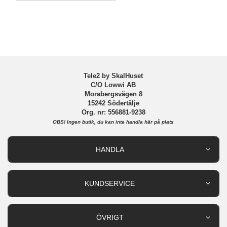
Tillverkarens art nr
214486114333
Samsung Galaxy S25 Ultra
EAN
840283918872
Tele2 by SkalHuset
C/O Lowwi AB
Morabergsvägen 8
15242 Södertälje
Org. nr: 556881-9238
OBS!
Ingen butik, du kan inte handla här på plats
HANDLA
Outlet
Nyheter
KUNDSERVICE
Varumärken
Kundservice
Specialkategorier
90 dagars öppet köp
ÖVRIGT
Köpevillkor