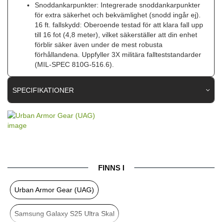
Snoddankarpunkter: Integrerade snoddankarpunkter
för extra säkerhet och bekvämlighet (snodd ingår ej).
16 ft. fallskydd: Oberoende testad för att klara fall upp
till 16 fot (4,8 meter), vilket säkerställer att din enhet
förblir säker även under de mest robusta
förhållandena. Uppfyller 3X militära fallteststandarder
(MIL-SPEC 810G-516.6).
SPECIFIKATIONER
Artikelnummer
105816
Passar till
Samsung Galaxy S25 Ultra
Produkttyp
Skal
Egenskaper
MagSafe-kompatibel, Stöttålig
FINNS I
Färg
Genomskinlig, Silver
Urban Armor Gear (UAG)
Material
Hårdplast (PC), Mjukplast (TPU)
Samsung Galaxy S25 Ultra Skal
Varumärke
Urban Armor Gear (UAG)