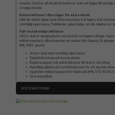
äventyr. Det har all skydd du behöver utan att lägga till onödig s
i trygga händer.
Konstruktioner i flera lager för extra skydd
Håll din enhet säker med UAGs klassiska två-lagers skal som best
stöttålig mjuk kärna. Pathfinder säkerställer att din telefon är i 
Fall-testad enligt militären
UAG:s skal är designade för att motstå vardagens slitage. Varje sk
militärstandard, vilket betyder att skalen blir släppta 26 gånge
MIL-SPEC skydd.
Armor-skal med stöttålig mjuk kärna
Fjäderlätt komposit-konstruktion
Rejäla knappar och enkel åtkomst till skärm och uttag
Reptåliga glidskydd och förhöjd kant för att skydda skä
Uppfyller militärstandard för fallskydd (MIL STD 810G 
Qi-kompatibel
SPECIFIKATIONER
Artikelnummer
Passar till
Produkttyp