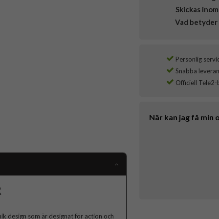
Skickas inom
Vad betyder 
Personlig servi
Snabba leverans
Officiell Tele2-
När kan jag få min 
R
nik design som är designat för action och