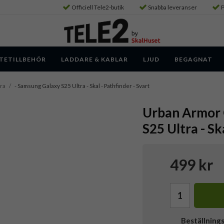
Officiell Tele2-butik
Snabba leveranser
P
TETILLBEHÖR
LADDARE & KABLAR
LJUD
BEGAGNAT
ra
/
- Samsung Galaxy S25 Ultra - Skal - Pathfinder - Svart
Urban Armor 
S25 Ultra - Sk
499 kr
Beställning