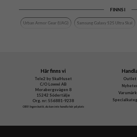
FINNS I
Egenskaper
Färg
Urban Armor Gear (UAG)
Samsung Galaxy S25 Ultra Skal
Material
Varumärke
Tillverkarens art nr
EAN
Här finns vi
Handl
Tele2 by SkalHuset
Outlet
C/O Lowwi AB
Nyhete
Morabergsvägen 8
Varumärk
15242 Södertälje
Specialkate
Org. nr: 556881-9238
OBS!
Ingen butik, du kan inte handla här på plats