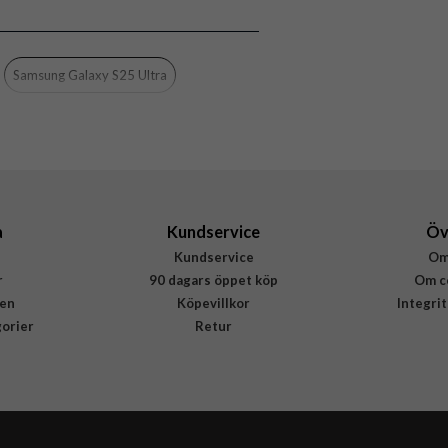
Stöttålig, Trådlös laddning-kompatibel
Svart
Samsung Galaxy S25 Ultra
Hårdplast (PC), Mjukplast (TPU)
Urban Armor Gear (UAG)
214480114040
840283918766
a
Kundservice
Öv
Kundservice
Om
r
90 dagars öppet köp
Om c
en
Köpevillkor
Integri
gorier
Retur