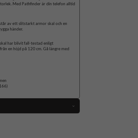
torlek. Med Pathfinder är din telefon alltid
år av ett slitstarkt armor skal och en
trygga händer.
al har blivit fall-testad enligt
r från en höjd på 120 cm. Gå längre med
rmen
5166)
105822
Samsung Galaxy S25 Ultra
Skal