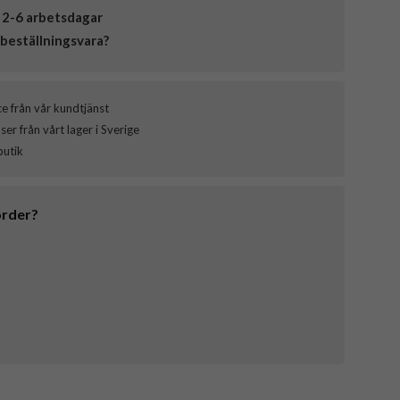
 2-6 arbetsdagar
beställningsvara?
ce från vår kundtjänst
er från vårt lager i Sverige
butik
order?