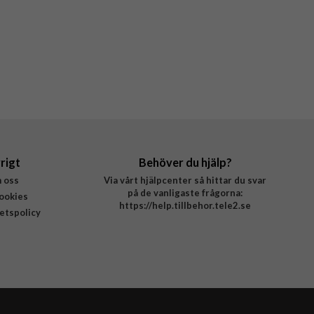
rigt
Behöver du hjälp?
 oss
Via vårt hjälpcenter så hittar du svar
på de vanligaste frågorna:
ookies
https://help.tillbehor.tele2.se
tetspolicy