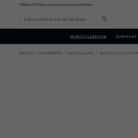
Tillbaka till Tele2.se
Kundservice
Varumärken
MOBILTILLBEHÖR
SURFPLAT
Startsida
/
Mobiltillbehör
/
Samsung Galaxy
/
Samsung Galaxy S25 Ult