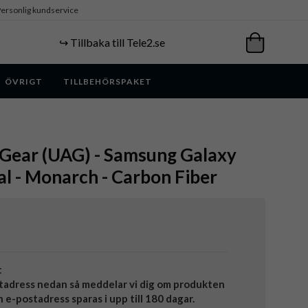
ersonlig kundservice
↪️ Tillbaka till Tele2.se
ÖVRIGT
TILLBEHÖRSPAKET
Gear (UAG) - Samsung Galaxy
kal - Monarch - Carbon Fiber
t
tadress nedan så meddelar vi dig om produkten
in e-postadress sparas i upp till 180 dagar.