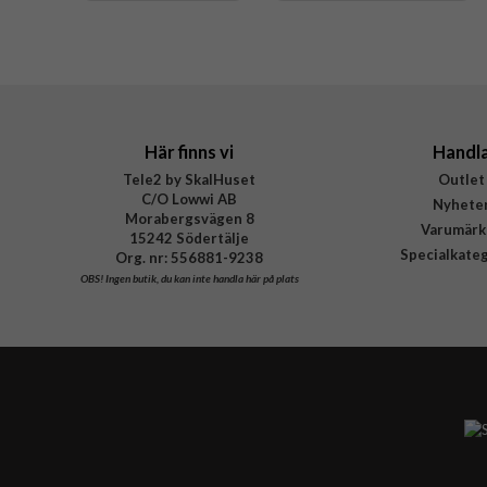
Material
Varumärke
Tillverkarens art nr
EAN
Här finns vi
Handl
Tele2 by SkalHuset
Outlet
C/O Lowwi AB
Nyhete
Morabergsvägen 8
Varumärk
15242 Södertälje
Specialkate
Org. nr: 556881-9238
OBS!
Ingen butik, du kan inte handla här på plats