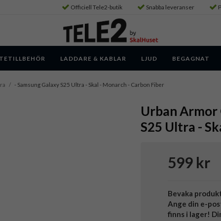
Officiell Tele2-butik
Snabba leveranser
P
TETILLBEHÖR
LADDARE & KABLAR
LJUD
BEGAGNAT
ra
/
- Samsung Galaxy S25 Ultra - Skal - Monarch - Carbon Fiber
Urban Armor 
S25 Ultra - S
599 kr
Bevaka produk
Ange din e-pos
finns i lager! D