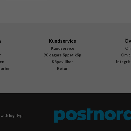
Hårdplast (PC), Mjukplast (TPU)
Urban Armor Gear (UAG)
214464114242
840283918407
a
Kundservice
Öv
Kundservice
Om
r
90 dagars öppet köp
Om c
en
Köpevillkor
Integri
gorier
Retur