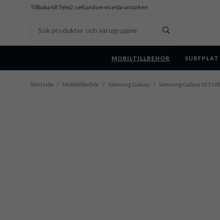
Tillbaka till Tele2.se
Kundservice
Varumärken
MOBILTILLBEHÖR
SURFPLAT
Startsida
/
Mobiltillbehör
/
Samsung Galaxy
/
Samsung Galaxy S25 Ult