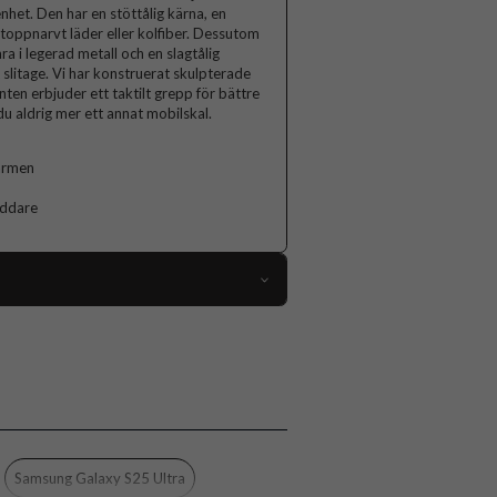
nhet. Den har en stöttålig kärna, en
 toppnarvt läder eller kolfiber. Dessutom
a i legerad metall och en slagtålig
slitage. Vi har konstruerat skulpterade
en erbjuder ett taktilt grepp för bättre
u aldrig mer ett annat mobilskal.
kärmen
addare
105809
Samsung Galaxy S25 Ultra
Skal
Monteringsram
Svart
Samsung Galaxy S25 Ultra