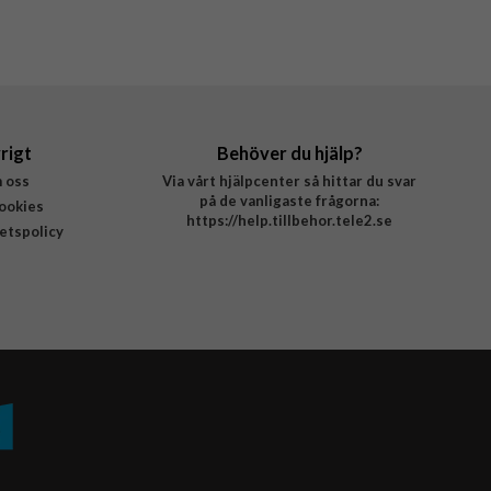
rigt
Behöver du hjälp?
 oss
Via vårt hjälpcenter så hittar du svar
på de vanligaste frågorna:
ookies
https://help.tillbehor.tele2.se
tetspolicy