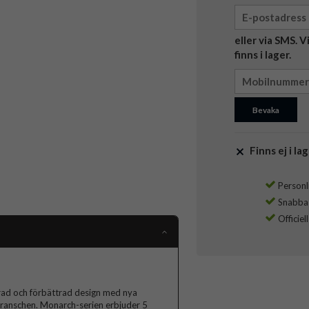
eller via SMS. 
finns i lager.
Bevaka
Finns ej i lag
Personli
Snabba l
Officiel
rad och förbättrad design med nya
 branschen. Monarch-serien erbjuder 5