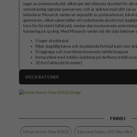
lager av premiumskydd, vilket ger det ultimata skyddet för din e
omisskännlig signatur pansarram, och är skiktad med ditt val av
inkluderar Monarch-serien en skjuvplåt av polykarbonat, hårdvar
gummiram, vilket säkerställer ett omfattande skydd mot dagligt 
hörn för förstärkt fallskydd, medan den konturerade omkretskant
hantering på språng. Med Monarch-serien vid din sida behöver d
5 lager skyddsskal
Mjuk slagtålig kärna och skyddande förhöjd kant runt s
Draggrepp och överdimensionerade taktila knappar
Kompatibel med trådlös laddning på de flesta trådlösa l
20 fot Fallskydd (6 meter)
SPECIFIKATIONER
Artikelnummer
Passar till
Produkttyp
FINNS I
Egenskaper
Färg
Urban Armor Gear (UAG)
Samsung Galaxy S25 Ultra Skal