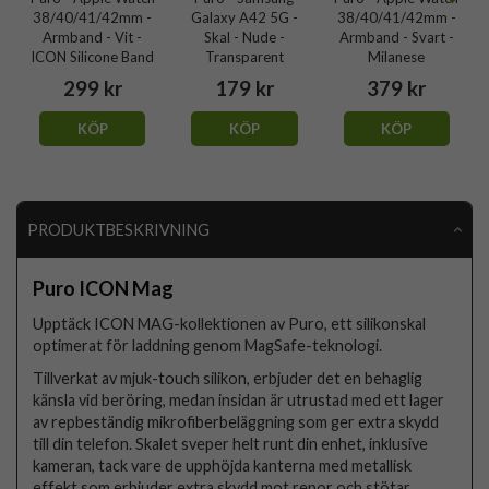
38/40/41/42mm -
Galaxy A42 5G -
38/40/41/42mm -
Armband - Vit -
Skal - Nude -
Armband - Svart -
ICON Silicone Band
Transparent
Milanese
299 kr
179 kr
379 kr
KÖP
KÖP
KÖP
PRODUKTBESKRIVNING
Puro ICON Mag
Upptäck ICON MAG-kollektionen av Puro, ett silikonskal
optimerat för laddning genom MagSafe-teknologi.
Tillverkat av mjuk-touch silikon, erbjuder det en behaglig
känsla vid beröring, medan insidan är utrustad med ett lager
av repbeständig mikrofiberbeläggning som ger extra skydd
till din telefon. Skalet sveper helt runt din enhet, inklusive
kameran, tack vare de upphöjda kanterna med metallisk
effekt som erbjuder extra skydd mot repor och stötar.