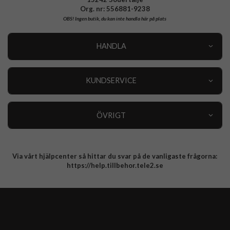
Org. nr: 556881-9238
OBS!
Ingen butik, du kan inte handla här på plats
HANDLA
Outlet
Nyheter
KUNDSERVICE
Varumärken
Kundservice
Specialkategorier
90 dagars öppet köp
ÖVRIGT
Köpevillkor
Om oss
Retur
Om cookies
Via vårt hjälpcenter så hittar du svar på de vanligaste frågorna:
Integritetspolicy
https://help.tillbehor.tele2.se