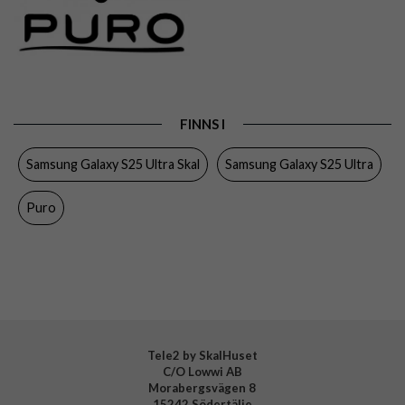
Passar till
Samsung Galaxy S25 Ultra
Produkttyp
Skal
Egenskaper
MagSafe-kompatibel
Färg
Svart
FINNS I
Material
Silikon
Samsung Galaxy S25 Ultra Skal
Samsung Galaxy S25 Ultra
Varumärke
Puro
Tillverkarens art nr
PUSGS25UICONMAGBLK
Puro
EAN
8018417499852
Tele2 by SkalHuset
C/O Lowwi AB
Morabergsvägen 8
15242 Södertälje