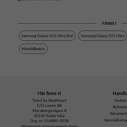
Passar till
Produkttyp
FINNS I
Egenskaper
Färg
Samsung Galaxy S25 Ultra Skal
Samsung Galaxy S25 Ultra
Material
Mobiltillbehör
Varumärke
Tillverkarens art nr
EAN
Här finns vi
Handl
Tele2 by SkalHuset
Outlet
C/O Lowwi AB
Nyhete
Morabergsvägen 8
Varumärk
15242 Södertälje
Specialkate
Org. nr: 556881-9238
OBS!
Ingen butik, du kan inte handla här på plats