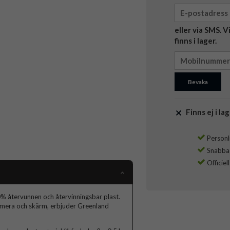
eller via SMS. 
finns i lager.
Bevaka
Finns ej i lag
Personli
Snabba l
Officiel
% återvunnen och återvinningsbar plast.
amera och skärm, erbjuder Greenland