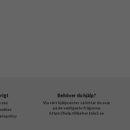
rigt
Behöver du hjälp?
 oss
Via vårt hjälpcenter så hittar du svar
på de vanligaste frågorna:
ookies
https://help.tillbehor.tele2.se
tetspolicy