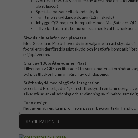
Gjort av 100% GRS-certifierade återvunna och återvinning
plastflaskor)
Specialanpassat heltäckande skydd
Tunnt men skyddande design (1,2 m skydd)
Inbyggd Qi2-magnet, kompatibel med MagSafe och Qi2-t
Tillverkad utan att kompromissa med kvalitet, funktional
Skydda din telefon och planeten
Med Greenland Pro behöver du inte välja mellan att skydda din 
fodral erbjuder förstklassigt skydd och MagSafe-kompatibilite
miljöpåverkan.
Gjort av 100% Återvunnen Plast
Tillverkat av GRS-certifierade återvunna material förhindrar va
två plastflaskor hamnar i våra hav och deponier.
Stötbeskydd med MagSafe-integration
Greenland Pro erbjuder 1,2 m stötbeskydd i en tunn design. 
säkerställer enkel laddning och användning av tillbehör samtidigt
Tunn design
Njut av en stilren, tunn profil som passar bekvämt i din hand och 
SPECIFIKATIONER
Artikelnummer