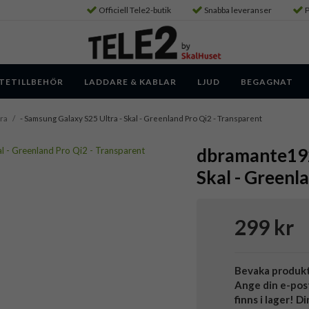
Officiell Tele2-butik
Snabba leveranser
P
TETILLBEHÖR
LADDARE & KABLAR
LJUD
BEGAGNAT
ra
/
- Samsung Galaxy S25 Ultra - Skal - Greenland Pro Qi2 - Transparent
dbramante192
Skal - Greenl
299 kr
Bevaka produk
Ange din e-pos
finns i lager! D