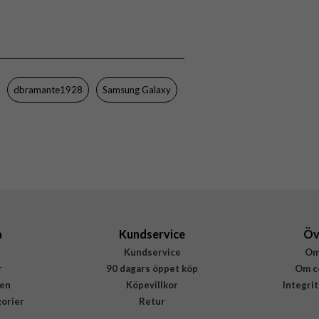
Samsung Galaxy S25 Ultra
Skal
MagSafe-kompatibel
Genomskinlig
dbramante1928
Samsung Galaxy
Återvunnen plast
dbramante1928
GPSUCL006453
5711428064530
a
Kundservice
Öv
Kundservice
Om
r
90 dagars öppet köp
Om c
en
Köpevillkor
Integri
gorier
Retur