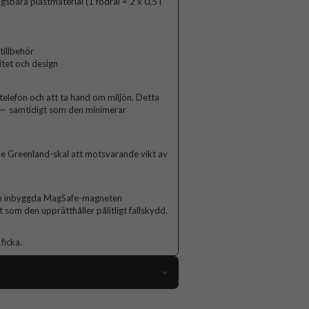
sbara plastmaterial (1 fodral = 2 x 0,5 l
illbehör
itet och design
telefon och att ta hand om miljön. Detta
t — samtidigt som den minimerar
rje Greenland-skal att motsvarande vikt av
Den inbyggda MagSafe-magneten
 som den upprätthåller pålitligt fallskydd.
ficka.
109401