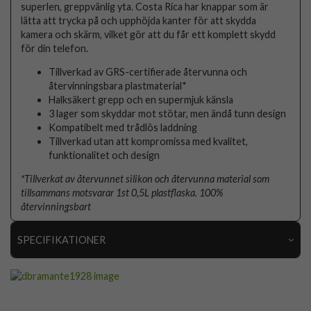
superlen, greppvänlig yta. Costa Rica har knappar som är
lätta att trycka på och upphöjda kanter för att skydda
kamera och skärm, vilket gör att du får ett komplett skydd
för din telefon.
Tillverkad av GRS-certifierade återvunna och
återvinningsbara plastmaterial*
Halksäkert grepp och en supermjuk känsla
3 lager som skyddar mot stötar, men ändå tunn design
Kompatibelt med trådlös laddning
Tillverkad utan att kompromissa med kvalitet,
funktionalitet och design
*Tillverkat av återvunnet silikon och återvunna material som
tillsammans motsvarar 1st 0,5L plastflaska. 100%
återvinningsbart
SPECIFIKATIONER
Artikelnummer
109393
Passar till
Samsung Galaxy S25 Ultra