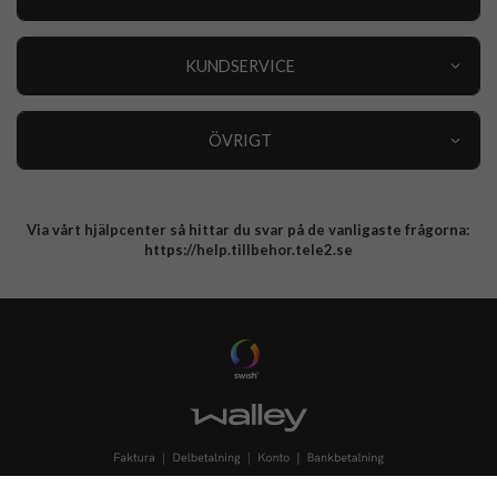
Outlet
Nyheter
KUNDSERVICE
Varumärken
Kundservice
Specialkategorier
90 dagars öppet köp
ÖVRIGT
Köpevillkor
Om oss
Retur
Om cookies
Via vårt hjälpcenter så hittar du svar på de vanligaste frågorna:
Integritetspolicy
https://help.tillbehor.tele2.se