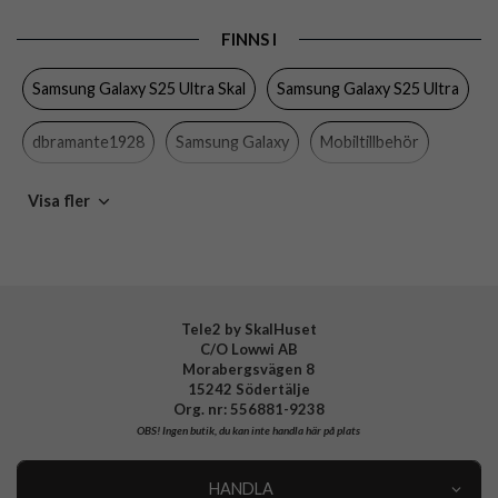
Produkttyp
Skal
FINNS I
Egenskaper
Trådlös laddning-kompatibel
Samsung Galaxy S25 Ultra Skal
Samsung Galaxy S25 Ultra
Färg
Svart
Material
Silikon
dbramante1928
Samsung Galaxy
Mobiltillbehör
Varumärke
dbramante1928
Visa fler
Tillverkarens art nr
CRSUNIBL6442
EAN
5711428064424
Tele2 by SkalHuset
C/O Lowwi AB
Morabergsvägen 8
15242 Södertälje
Org. nr: 556881-9238
OBS!
Ingen butik, du kan inte handla här på plats
HANDLA