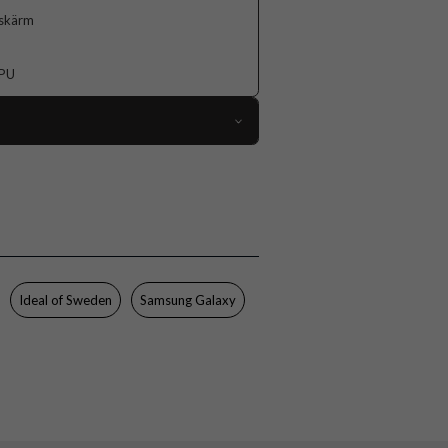
 skärm
TPU
107924
Samsung Galaxy S25 Ultra
Skal
MagSafe-kompatibel
Genomskinlig, Svart
Ideal of Sweden
Samsung Galaxy
Hårdplast (PC), Mjukplast (TPU)
Ideal of Sweden
IDCLCMS-S25U-470
7340225421451