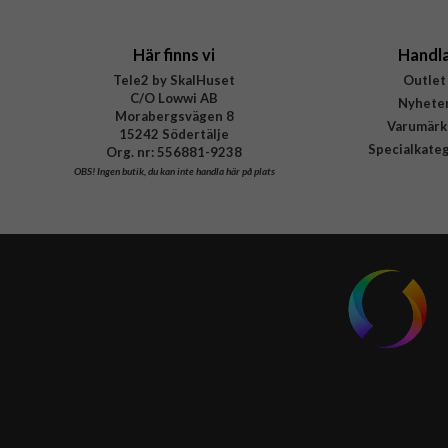
Här finns vi
Handl
Tele2 by SkalHuset
Outlet
C/O Lowwi AB
Nyhete
Morabergsvägen 8
Varumärk
15242 Södertälje
Specialkate
Org. nr: 556881-9238
OBS!
Ingen butik, du kan inte handla här på plats