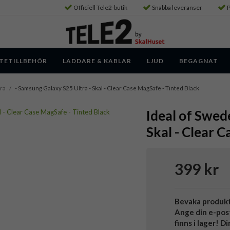
Officiell Tele2-butik
Snabba leveranser
P
TETILLBEHÖR
LADDARE & KABLAR
LJUD
BEGAGNAT
ra
/
- Samsung Galaxy S25 Ultra - Skal - Clear Case MagSafe - Tinted Black
Ideal of Swed
Skal - Clear 
399 kr
Bevaka produk
Ange din e-pos
finns i lager! D