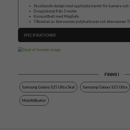
Skyddande design med upphöjda kanter för kamera och
Dropptestat från 3 meter
Kompatibelt med MagSafe
Tillverkat av återvunnen polykarbonat och återvunnen 
SPECIFIKATIONER
Artikelnummer
Passar till
Produkttyp
FINNS I
Egenskaper
Färg
Samsung Galaxy S25 Ultra Skal
Samsung Galaxy S25 Ultra
Material
Mobiltillbehör
Varumärke
Tillverkarens art nr
EAN