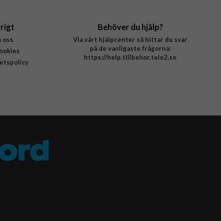
rigt
Behöver du hjälp?
 oss
Via vårt hjälpcenter så hittar du svar
på de vanligaste frågorna:
ookies
https://help.tillbehor.tele2.se
tetspolicy