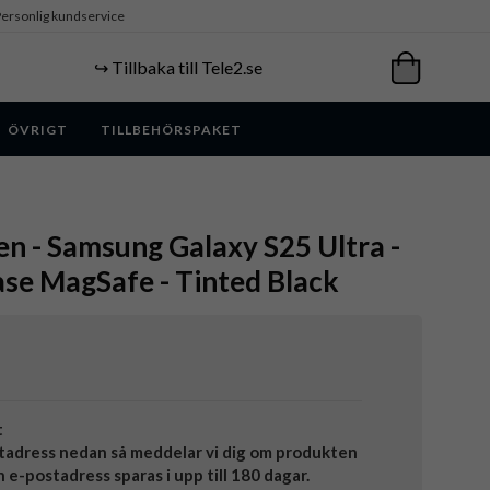
ersonlig kundservice
↪️ Tillbaka till Tele2.se
ÖVRIGT
TILLBEHÖRSPAKET
en - Samsung Galaxy S25 Ultra -
Case MagSafe - Tinted Black
t
tadress nedan så meddelar vi dig om produkten
in e-postadress sparas i upp till 180 dagar.