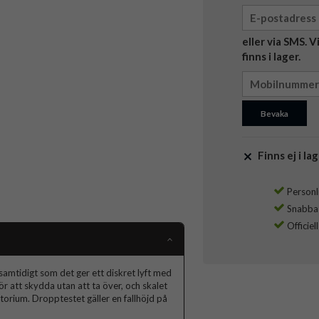
eller via SMS. 
finns i lager.
Bevaka
Finns ej i lag
Personli
Snabba l
Officiel
samtidigt som det ger ett diskret lyft med
ör att skydda utan att ta över, och skalet
atorium. Dropptestet gäller en fallhöjd på