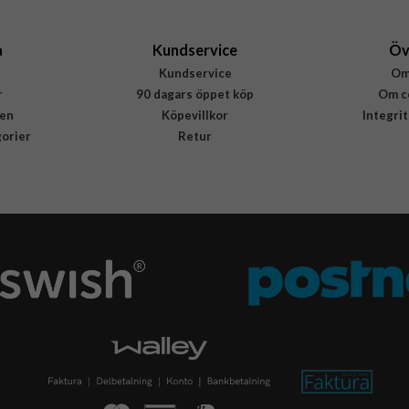
a
Kundservice
Öv
Kundservice
Om
r
90 dagars öppet köp
Om c
en
Köpevillkor
Integri
gorier
Retur