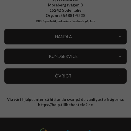
Morabergsvägen 8
15242 Södertälje
Org. nr: 556881-9238
OBS!
Ingen butik, du kan inte handla här på plats
HANDLA
Outlet
Nyheter
KUNDSERVICE
Varumärken
Kundservice
Specialkategorier
90 dagars öppet köp
ÖVRIGT
Köpevillkor
Om oss
Retur
Om cookies
Via vårt hjälpcenter så hittar du svar på de vanligaste frågorna:
Integritetspolicy
https://help.tillbehor.tele2.se