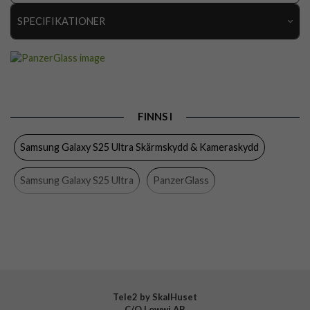
SPECIFIKATIONER
Artikelnummer
105299
Passar till
Samsung Galaxy S25 Ultra
Produkttyp
Kameraskydd
FINNS I
Egenskaper
Monteringsram
Samsung Galaxy S25 Ultra Skärmskydd & Kameraskydd
Färg
Genomskinlig
Material
Härdat glas
Samsung Galaxy S25 Ultra
PanzerGlass
Varumärke
PanzerGlass
Samsung Galaxy
Mobiltillbehör
Tillverkarens art nr
PGRHOTRG38488
EAN
5715685017162
Tele2 by SkalHuset
C/O Lowwi AB