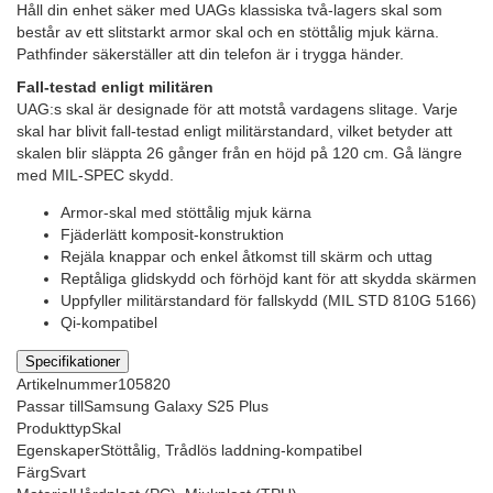
Håll din enhet säker med UAGs klassiska två-lagers skal som
består av ett slitstarkt armor skal och en stöttålig mjuk kärna.
Pathfinder säkerställer att din telefon är i trygga händer.
Fall-testad enligt militären
UAG:s skal är designade för att motstå vardagens slitage. Varje
skal har blivit fall-testad enligt militärstandard, vilket betyder att
skalen blir släppta 26 gånger från en höjd på 120 cm. Gå längre
med MIL-SPEC skydd.
Armor-skal med stöttålig mjuk kärna
Fjäderlätt komposit-konstruktion
Rejäla knappar och enkel åtkomst till skärm och uttag
Reptåliga glidskydd och förhöjd kant för att skydda skärmen
Uppfyller militärstandard för fallskydd (MIL STD 810G 5166)
Qi-kompatibel
Specifikationer
Artikelnummer
105820
Passar till
Samsung Galaxy S25 Plus
Produkttyp
Skal
Egenskaper
Stöttålig, Trådlös laddning-kompatibel
Färg
Svart