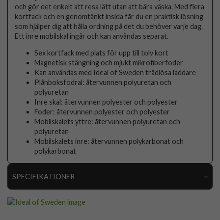
och gör det enkelt att resa lätt utan att bära väska. Med flera
kortfack och en genomtänkt insida får du en praktisk lösning
som hjälper dig att hålla ordning på det du behöver varje dag.
Ett inre mobilskal ingår och kan användas separat.
Sex kortfack med plats för upp till tolv kort
Magnetisk stängning och mjukt mikrofiberfoder
Kan användas med Ideal of Sweden trådlösa laddare
Plånboksfodral: återvunnen polyuretan och
polyuretan
Inre skal: återvunnen polyester och polyester
Foder: återvunnen polyester och polyester
Mobilskalets yttre: återvunnen polyuretan och
polyuretan
Mobilskalets inre: återvunnen polykarbonat och
polykarbonat
SPECIFIKATIONER
Artikelnummer
108140
Passar till
Samsung Galaxy S25 Plus