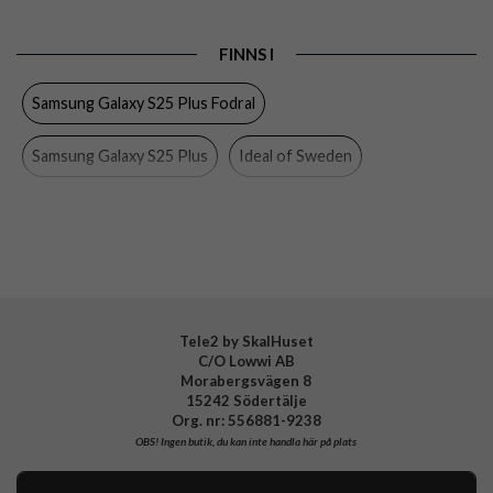
Produkttyp
Fodral
FINNS I
Egenskaper
Kortfack, Löstagbart skal
Samsung Galaxy S25 Plus Fodral
Färg
Rosa
Material
Hårdplast (PC), Konstläder
Samsung Galaxy S25 Plus
Ideal of Sweden
Varumärke
Ideal of Sweden
Samsung Galaxy
Mobiltillbehör
Tillverkarens art nr
IDMWP-S25P-51
EAN
7340225421338
Tele2 by SkalHuset
C/O Lowwi AB
Morabergsvägen 8
15242 Södertälje
Org. nr: 556881-9238
OBS!
Ingen butik, du kan inte handla här på plats