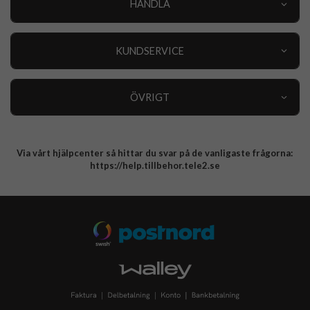
HANDLA
Outlet
Nyheter
KUNDSERVICE
Varumärken
Kundservice
Specialkategorier
90 dagars öppet köp
ÖVRIGT
Köpevillkor
Om oss
Retur
Om cookies
Via vårt hjälpcenter så hittar du svar på de vanligaste frågorna:
Integritetspolicy
https://help.tillbehor.tele2.se