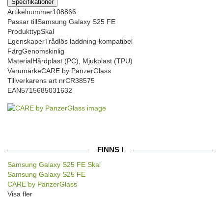
Specifikationer
Artikelnummer
108866
Passar till
Samsung Galaxy S25 FE
Produkttyp
Skal
Egenskaper
Trådlös laddning-kompatibel
Färg
Genomskinlig
Material
Hårdplast (PC), Mjukplast (TPU)
Varumärke
CARE by PanzerGlass
Tillverkarens art nr
CR38575
EAN
5715685031632
FINNS I
Samsung Galaxy S25 FE Skal
Samsung Galaxy S25 FE
CARE by PanzerGlass
Visa fler