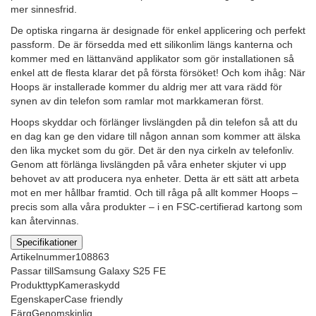
mer sinnesfrid.
De optiska ringarna är designade för enkel applicering och perfekt
passform. De är försedda med ett silikonlim längs kanterna och
kommer med en lättanvänd applikator som gör installationen så
enkel att de flesta klarar det på första försöket! Och kom ihåg: När
Hoops är installerade kommer du aldrig mer att vara rädd för
synen av din telefon som ramlar mot markkameran först.
Hoops skyddar och förlänger livslängden på din telefon så att du
en dag kan ge den vidare till någon annan som kommer att älska
den lika mycket som du gör. Det är den nya cirkeln av telefonliv.
Genom att förlänga livslängden på våra enheter skjuter vi upp
behovet av att producera nya enheter. Detta är ett sätt att arbeta
mot en mer hållbar framtid. Och till råga på allt kommer Hoops –
precis som alla våra produkter – i en FSC-certifierad kartong som
kan återvinnas.
Specifikationer
Artikelnummer
108863
Passar till
Samsung Galaxy S25 FE
Produkttyp
Kameraskydd
Egenskaper
Case friendly
Färg
Genomskinlig