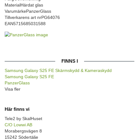
Material
Härdat glas
Varumärke
PanzerGlass
Tillverkarens art nr
PG64076
EAN
5715685031588
FINNS I
Samsung Galaxy S25 FE Skärmskydd & Kameraskydd
Samsung Galaxy S25 FE
PanzerGlass
Visa fler
Här finns vi
Tele2 by SkalHuset
C/O Lowwi AB
Morabergsvägen 8
15242 Södertälje