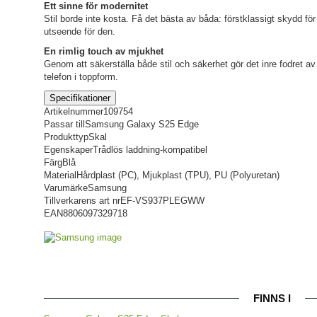
Ett sinne för modernitet
Stil borde inte kosta. Få det bästa av båda: förstklassigt skydd fö
utseende för den.
En rimlig touch av mjukhet
Genom att säkerställa både stil och säkerhet gör det inre fodret av
telefon i toppform.
Specifikationer
Artikelnummer
109754
Passar till
Samsung Galaxy S25 Edge
Produkttyp
Skal
Egenskaper
Trådlös laddning-kompatibel
Färg
Blå
Material
Hårdplast (PC), Mjukplast (TPU), PU (Polyuretan)
Varumärke
Samsung
Tillverkarens art nr
EF-VS937PLEGWW
EAN
8806097329718
FINNS I