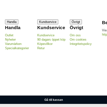
Handla
Kundservice
Övrigt
Be
Handla
Kundservice
Övrigt
Via
htt
Outlet
Kundservice
Om oss
Nyheter
90 dagars öppet köp
Om cookies
Varumärken
Köpevillkor
Integritetspolicy
Specialkategorier
Retur
Gå till kassan