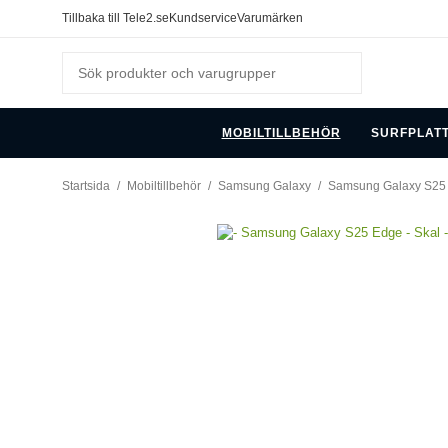
Tillbaka till Tele2.se
Kundservice
Varumärken
MOBILTILLBEHÖR
SURFPLAT
Startsida
/
Mobiltillbehör
/
Samsung Galaxy
/
Samsung Galaxy S25