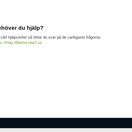
höver du hjälp?
 vårt hjälpcenter så hittar du svar på de vanligaste frågorna:
ps://help.tillbehor.tele2.se