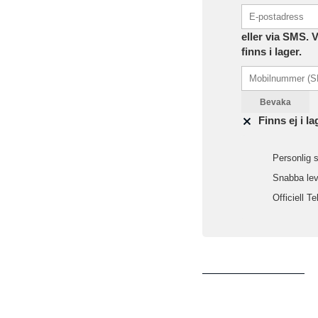
eller via SMS. 
finns i lager.
Bevaka
Finns ej i la
Personlig s
Snabba leve
Officiell Te