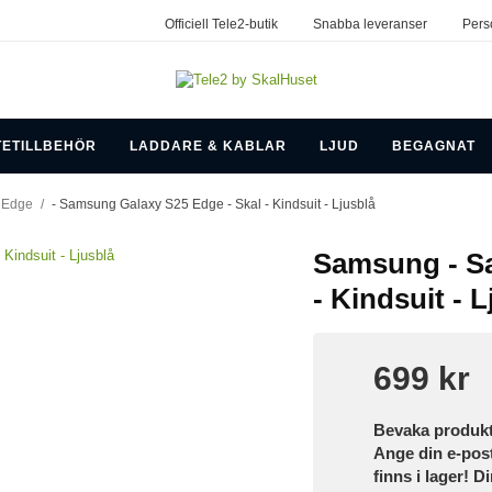
Officiell Tele2-butik
Snabba leveranser
Pers
TETILLBEHÖR
LADDARE & KABLAR
LJUD
BEGAGNAT
 Edge
/
- Samsung Galaxy S25 Edge - Skal - Kindsuit - Ljusblå
Samsung - Sa
- Kindsuit - 
699 kr
Bevaka produk
Ange din e-pos
finns i lager! D