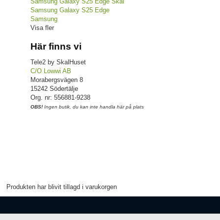
Samsung Galaxy S25 Edge Skal
Samsung Galaxy S25 Edge
Samsung
Visa fler
Här finns vi
Tele2 by SkalHuset
C/O Lowwi AB
Morabergsvägen 8
15242 Södertälje
Org. nr: 556881-9238
OBS!
Ingen butik, du kan inte handla här på plats
Produkten har blivit tillagd i varukorgen