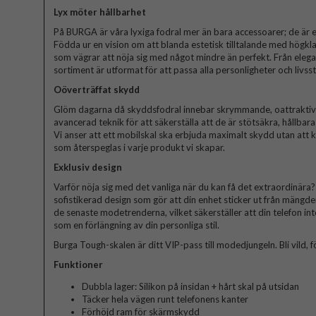
Lyx möter hållbarhet
På BURGA är våra lyxiga fodral mer än bara accessoarer; de är et
Födda ur en vision om att blanda estetisk tilltalande med högkla
som vägrar att nöja sig med något mindre än perfekt. Från elegant
sortiment är utformat för att passa alla personligheter och livssti
Oöverträffat skydd
Glöm dagarna då skyddsfodral innebar skrymmande, oattraktiva 
avancerad teknik för att säkerställa att de är stötsäkra, hållbar
Vi anser att ett mobilskal ska erbjuda maximalt skydd utan att
som återspeglas i varje produkt vi skapar.
Exklusiv design
Varför nöja sig med det vanliga när du kan få det extraordinära? V
sofistikerad design som gör att din enhet sticker ut från mängde
de senaste modetrenderna, vilket säkerställer att din telefon in
som en förlängning av din personliga stil.
Burga Tough-skalen är ditt VIP-pass till modedjungeln. Bli vild, fö
Funktioner
Dubbla lager: Silikon på insidan + hårt skal på utsidan
Täcker hela vägen runt telefonens kanter
Förhöjd ram för skärmskydd