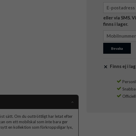
eller via SMS. 
finns i lager.
Bevaka
Finns ej i lag
Personli
Snabba l
Officiel
t sätt. Om du outtröttligt har letat efter
skan om ett mobilskal som inte bara ger
ytt en kollektion som förkroppsligar lyx,