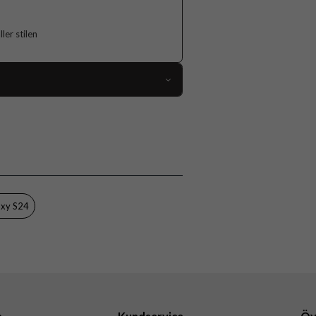
er stilen
118427
Samsung Galaxy S24
Skal
Flerfärgad
Hårdplast (PC), Mjukplast (TPU)
axy S24
Burga
898182
4772228981824