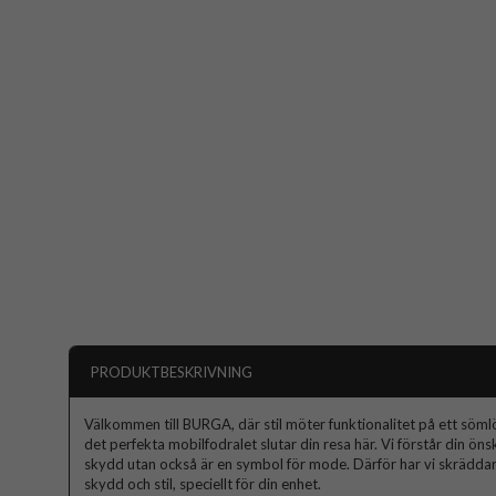
PRODUKTBESKRIVNING
Välkommen till BURGA, där stil möter funktionalitet på ett sömlös
det perfekta mobilfodralet slutar din resa här. Vi förstår din ön
skydd utan också är en symbol för mode. Därför har vi skräddars
skydd och stil, speciellt för din enhet.