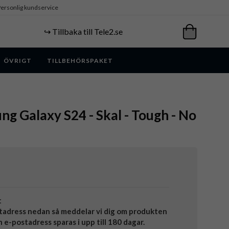
ersonlig kundservice
↪️ Tillbaka till Tele2.se
ÖVRIGT
TILLBEHÖRSPAKET
ng Galaxy S24 - Skal - Tough - No
t
tadress nedan så meddelar vi dig om produkten
in e-postadress sparas i upp till 180 dagar.