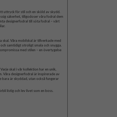
t uttryck för stil och en sköld av skydd.
ssig säkerhet, tillgodoser våra fodral dem
a designerfodral till söta fodral – vårt
lar.
skal. Våra mobilskal är tillverkade med
a och samtidigt otroligt smala och snygga.
 kompromissa med stilen – en övertygelse
arje skal i vår kollektion har en unik,
n. Våra designerfodral är inspirerade av
te bara är skyddad, utan också fungerar
rbli listig och lev livet som en boss.