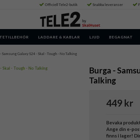
Officiell Tele2-butik
Snabba leveranser
P
TETILLBEHÖR
LADDARE & KABLAR
LJUD
BEGAGNAT
- Samsung Galaxy S24 - Skal - Tough - No Talking
Burga - Samsu
Talking
449 kr
Bevaka produk
Ange din e-pos
finns i lager! D