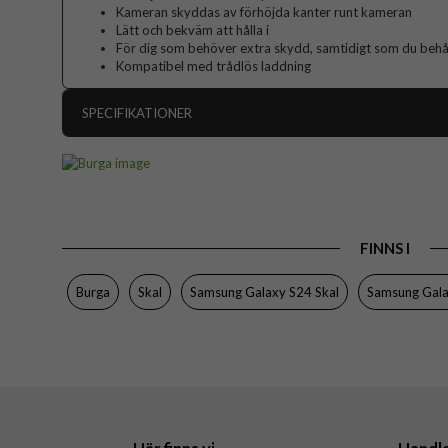
Kameran skyddas av förhöjda kanter runt kameran
Lätt och bekväm att hålla i
För dig som behöver extra skydd, samtidigt som du behåll
Kompatibel med trådlös laddning
SPECIFIKATIONER
Artikelnummer
Passar till
Produkttyp
FINNS I
Färg
Material
Burga
Skal
Samsung Galaxy S24 Skal
Samsung Gal
Varumärke
Tillverkarens art nr
EAN