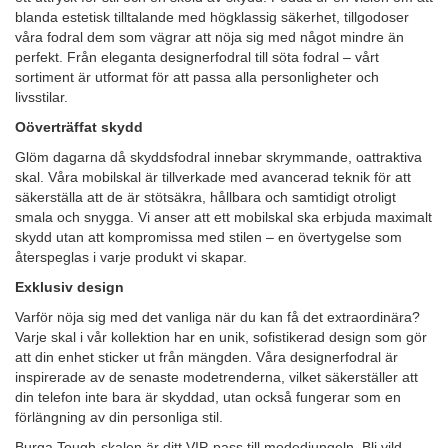
blanda estetisk tilltalande med högklassig säkerhet, tillgodoser
våra fodral dem som vägrar att nöja sig med något mindre än
perfekt. Från eleganta designerfodral till söta fodral – vårt
sortiment är utformat för att passa alla personligheter och
livsstilar.
Oöverträffat skydd
Glöm dagarna då skyddsfodral innebar skrymmande, oattraktiva
skal. Våra mobilskal är tillverkade med avancerad teknik för att
säkerställa att de är stötsäkra, hållbara och samtidigt otroligt
smala och snygga. Vi anser att ett mobilskal ska erbjuda maximalt
skydd utan att kompromissa med stilen – en övertygelse som
återspeglas i varje produkt vi skapar.
Exklusiv design
Varför nöja sig med det vanliga när du kan få det extraordinära?
Varje skal i vår kollektion har en unik, sofistikerad design som gör
att din enhet sticker ut från mängden. Våra designerfodral är
inspirerade av de senaste modetrenderna, vilket säkerställer att
din telefon inte bara är skyddad, utan också fungerar som en
förlängning av din personliga stil.
Burga Tough-skalen är ditt VIP-pass till modedjungeln. Bli vild,