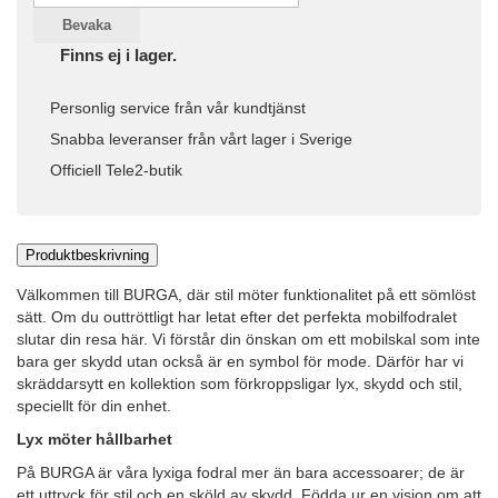
Bevaka
Finns ej i lager.
Personlig service från vår kundtjänst
Snabba leveranser från vårt lager i Sverige
Officiell Tele2-butik
Produktbeskrivning
Välkommen till BURGA, där stil möter funktionalitet på ett sömlöst
sätt. Om du outtröttligt har letat efter det perfekta mobilfodralet
slutar din resa här. Vi förstår din önskan om ett mobilskal som inte
bara ger skydd utan också är en symbol för mode. Därför har vi
skräddarsytt en kollektion som förkroppsligar lyx, skydd och stil,
speciellt för din enhet.
Lyx möter hållbarhet
På BURGA är våra lyxiga fodral mer än bara accessoarer; de är
ett uttryck för stil och en sköld av skydd. Födda ur en vision om att