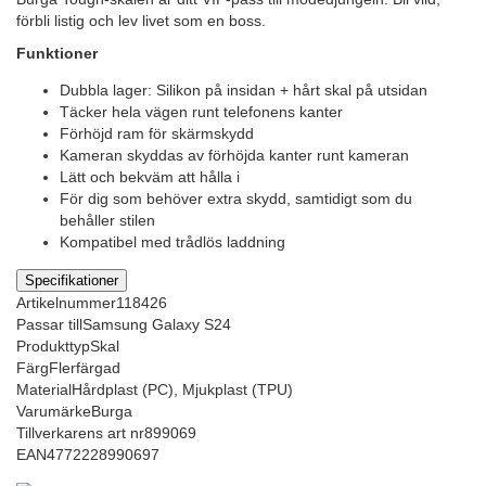
förbli listig och lev livet som en boss.
Funktioner
Dubbla lager: Silikon på insidan + hårt skal på utsidan
Täcker hela vägen runt telefonens kanter
Förhöjd ram för skärmskydd
Kameran skyddas av förhöjda kanter runt kameran
Lätt och bekväm att hålla i
För dig som behöver extra skydd, samtidigt som du
behåller stilen
Kompatibel med trådlös laddning
Specifikationer
Artikelnummer
118426
Passar till
Samsung Galaxy S24
Produkttyp
Skal
Färg
Flerfärgad
Material
Hårdplast (PC), Mjukplast (TPU)
Varumärke
Burga
Tillverkarens art nr
899069
EAN
4772228990697