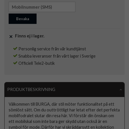
Bevaka
Finns ej i lager.
Personlig service från vår kundtjänst
Snabba leveranser från vårt lager i Sverige
Officiell Tele2-butik
PRODUKTBESKRIVNING
Välkommen till BURGA, där stil möter funktionalitet på ett
sömlöst sätt. Om du outtröttligt har letat efter det perfekta
mobilfodralet slutar din resa här. Vi förstår din önskan om
ett mobilskal som inte bara ger skydd utan också är en
symbol för mode. Därför har vi skräddarsytt en kollektion