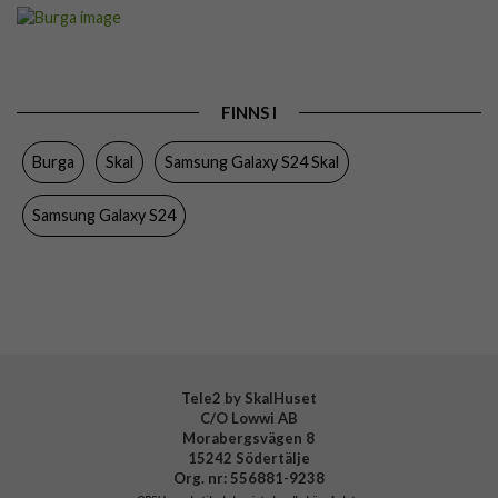
Artikelnummer
118420
Passar till
Samsung Galaxy S24
Produkttyp
Skal
FINNS I
Färg
Flerfärgad
Burga
Skal
Samsung Galaxy S24 Skal
Material
Hårdplast (PC), Mjukplast (TPU)
Varumärke
Burga
Samsung Galaxy S24
Tillverkarens art nr
897780
EAN
4772228977803
Tele2 by SkalHuset
C/O Lowwi AB
Morabergsvägen 8
15242 Södertälje
Org. nr: 556881-9238