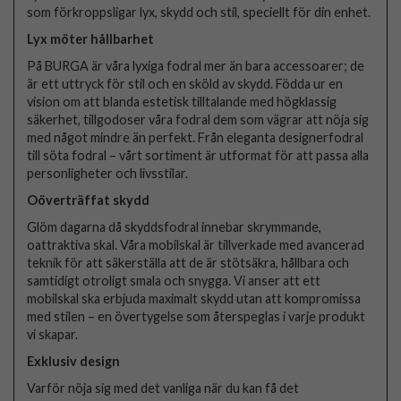
som förkroppsligar lyx, skydd och stil, speciellt för din enhet.
Lyx möter hållbarhet
På BURGA är våra lyxiga fodral mer än bara accessoarer; de
är ett uttryck för stil och en sköld av skydd. Födda ur en
vision om att blanda estetisk tilltalande med högklassig
säkerhet, tillgodoser våra fodral dem som vägrar att nöja sig
med något mindre än perfekt. Från eleganta designerfodral
till söta fodral – vårt sortiment är utformat för att passa alla
personligheter och livsstilar.
Oöverträffat skydd
Glöm dagarna då skyddsfodral innebar skrymmande,
oattraktiva skal. Våra mobilskal är tillverkade med avancerad
teknik för att säkerställa att de är stötsäkra, hållbara och
samtidigt otroligt smala och snygga. Vi anser att ett
mobilskal ska erbjuda maximalt skydd utan att kompromissa
med stilen – en övertygelse som återspeglas i varje produkt
vi skapar.
Exklusiv design
Varför nöja sig med det vanliga när du kan få det