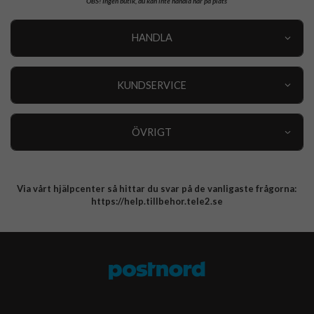
OBS!
Ingen butik, du kan inte handla här på plats
HANDLA
Outlet
Nyheter
KUNDSERVICE
Varumärken
Kundservice
Specialkategorier
90 dagars öppet köp
ÖVRIGT
Köpevillkor
Om oss
Retur
Om cookies
Via vårt hjälpcenter så hittar du svar på de vanligaste frågorna:
Integritetspolicy
https://help.tillbehor.tele2.se