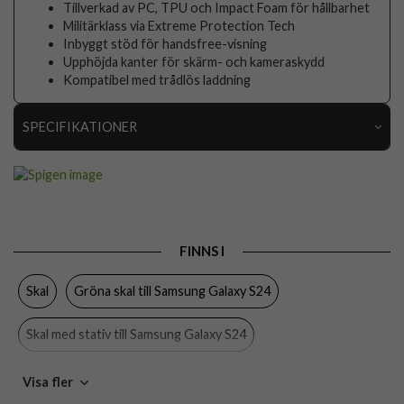
Tillverkad av PC, TPU och Impact Foam för hållbarhet
Militärklass via Extreme Protection Tech
Inbyggt stöd för handsfree-visning
Upphöjda kanter för skärm- och kameraskydd
Kompatibel med trådlös laddning
SPECIFIKATIONER
Artikelnummer
97395
Passar till
Samsung Galaxy S24
Produkttyp
Skal
FINNS I
Egenskaper
Stativfunktion, Stöttålig, Trådlös laddning-
kompatibel
Skal
Gröna skal till Samsung Galaxy S24
Färg
Grön
Skal med stativ till Samsung Galaxy S24
Material
Hårdplast (PC), Mjukplast (TPU)
Varumärke
Spigen
Hårda skal till Samsung Galaxy S24
Visa fler