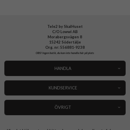
Tillverkarens art nr
ACS07357
Spigen till Samsung Galaxy S24
Samsung Galaxy S24 Skal
EAN
8809971222358
Samsung Galaxy S24
Spigen Tough Armor
Tele2 by SkalHuset
C/O Lowwi AB
Skal med stativ
Hårda skal
Morabergsvägen 8
15242 Södertälje
Org. nr: 556881-9238
OBS!
Ingen butik, du kan inte handla här på plats
HANDLA
Outlet
Nyheter
KUNDSERVICE
Varumärken
Kundservice
Specialkategorier
90 dagars öppet köp
ÖVRIGT
Köpevillkor
Om oss
Retur
Om cookies