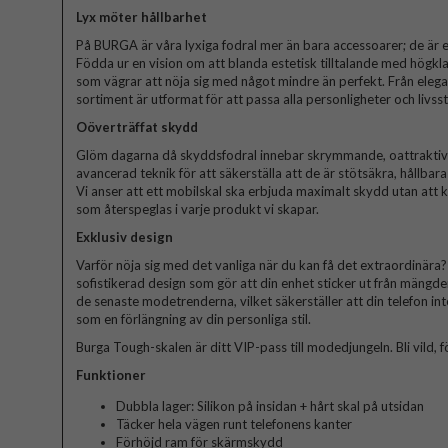
Lyx möter hållbarhet
På BURGA är våra lyxiga fodral mer än bara accessoarer; de är et
Födda ur en vision om att blanda estetisk tilltalande med högkla
som vägrar att nöja sig med något mindre än perfekt. Från elegant
sortiment är utformat för att passa alla personligheter och livssti
Oöverträffat skydd
Glöm dagarna då skyddsfodral innebar skrymmande, oattraktiva 
avancerad teknik för att säkerställa att de är stötsäkra, hållbar
Vi anser att ett mobilskal ska erbjuda maximalt skydd utan att
som återspeglas i varje produkt vi skapar.
Exklusiv design
Varför nöja sig med det vanliga när du kan få det extraordinära? V
sofistikerad design som gör att din enhet sticker ut från mängde
de senaste modetrenderna, vilket säkerställer att din telefon in
som en förlängning av din personliga stil.
Burga Tough-skalen är ditt VIP-pass till modedjungeln. Bli vild, fö
Funktioner
Dubbla lager: Silikon på insidan + hårt skal på utsidan
Täcker hela vägen runt telefonens kanter
Förhöjd ram för skärmskydd