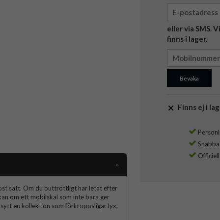
eller via SMS. 
finns i lager.
Bevaka
Finns ej i lag
Personli
Snabba l
Officiel
t sätt. Om du outtröttligt har letat efter
skan om ett mobilskal som inte bara ger
ytt en kollektion som förkroppsligar lyx,