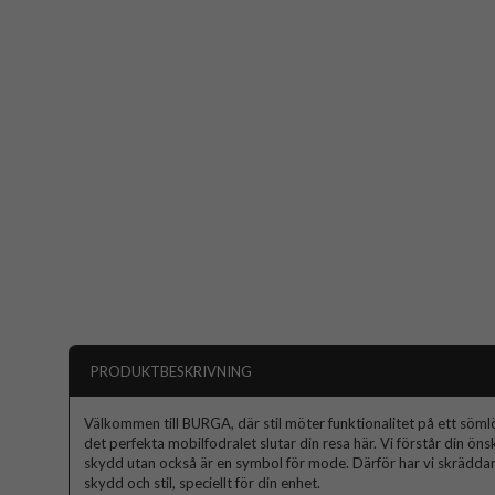
PRODUKTBESKRIVNING
Välkommen till BURGA, där stil möter funktionalitet på ett sömlös
det perfekta mobilfodralet slutar din resa här. Vi förstår din ön
skydd utan också är en symbol för mode. Därför har vi skräddars
skydd och stil, speciellt för din enhet.