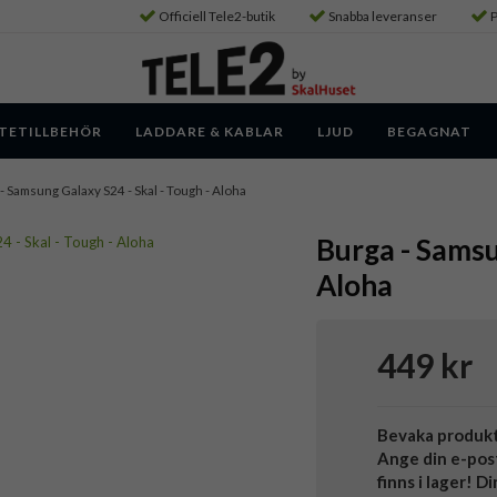
Officiell Tele2-butik
Snabba leveranser
P
TETILLBEHÖR
LADDARE & KABLAR
LJUD
BEGAGNAT
- Samsung Galaxy S24 - Skal - Tough - Aloha
Burga - Samsu
Aloha
449 kr
Bevaka produk
Ange din e-pos
finns i lager! D