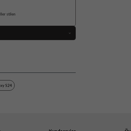
er stilen
118411
Samsung Galaxy S24
Skal
Flerfärgad
Hårdplast (PC), Mjukplast (TPU)
axy S24
Burga
899147
4772228991472