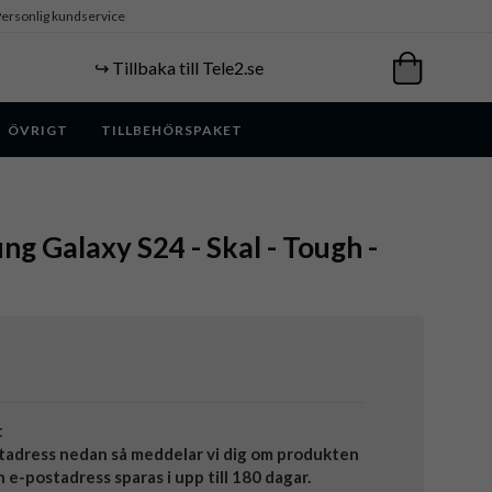
ersonlig kundservice
↪️ Tillbaka till Tele2.se
ÖVRIGT
TILLBEHÖRSPAKET
ng Galaxy S24 - Skal - Tough -
t
tadress nedan så meddelar vi dig om produkten
in e-postadress sparas i upp till 180 dagar.