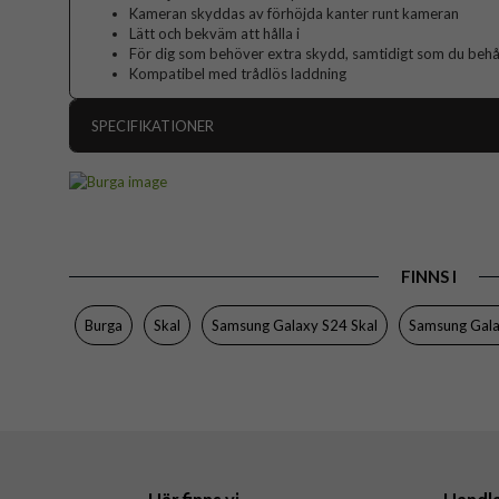
Kameran skyddas av förhöjda kanter runt kameran
Lätt och bekväm att hålla i
För dig som behöver extra skydd, samtidigt som du behåll
Kompatibel med trådlös laddning
SPECIFIKATIONER
Artikelnummer
Passar till
Produkttyp
FINNS I
Färg
Material
Burga
Skal
Samsung Galaxy S24 Skal
Samsung Gal
Varumärke
Tillverkarens art nr
EAN