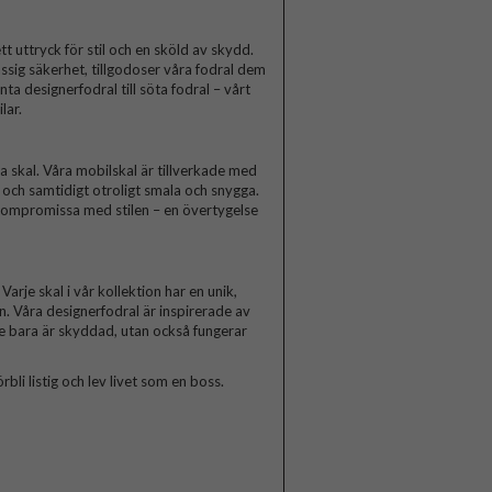
t uttryck för stil och en sköld av skydd.
ssig säkerhet, tillgodoser våra fodral dem
a designerfodral till söta fodral – vårt
lar.
skal. Våra mobilskal är tillverkade med
a och samtidigt otroligt smala och snygga.
 kompromissa med stilen – en övertygelse
arje skal i vår kollektion har en unik,
n. Våra designerfodral är inspirerade av
te bara är skyddad, utan också fungerar
rbli listig och lev livet som en boss.