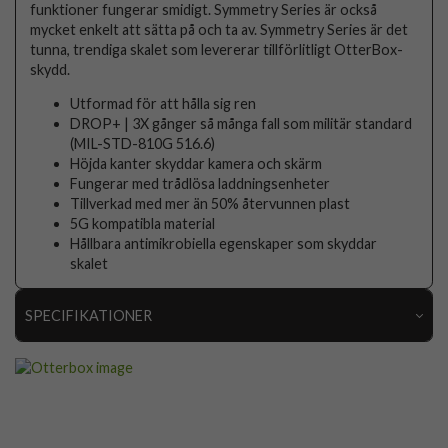
funktioner fungerar smidigt. Symmetry Series är också
mycket enkelt att sätta på och ta av. Symmetry Series är det
tunna, trendiga skalet som levererar tillförlitligt OtterBox-
skydd.
Utformad för att hålla sig ren
DROP+ | 3X gånger så många fall som militär standard
(MIL-STD-810G 516.6)
Höjda kanter skyddar kamera och skärm
Fungerar med trådlösa laddningsenheter
Tillverkad med mer än 50% återvunnen plast
5G kompatibla material
Hållbara antimikrobiella egenskaper som skyddar
skalet
SPECIFIKATIONER
Artikelnummer
97451
Passar till
Samsung Galaxy S24
Produkttyp
Skal