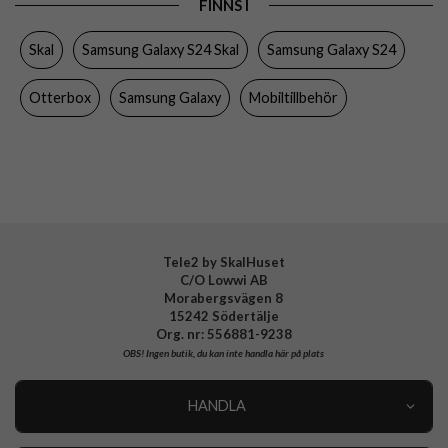
FINNS I
Egenskaper
Stöttålig, Trådlös laddning-kompatibel
Skal
Samsung Galaxy S24 Skal
Samsung Galaxy S24
Färg
Genomskinlig
Material
Hårdplast (PC), Mjukplast (TPU)
Otterbox
Samsung Galaxy
Mobiltillbehör
Varumärke
Otterbox
Tillverkarens art nr
77-94592
EAN
840304751600
Tele2 by SkalHuset
C/O Lowwi AB
Morabergsvägen 8
15242 Södertälje
Org. nr: 556881-9238
OBS!
Ingen butik, du kan inte handla här på plats
HANDLA
Outlet