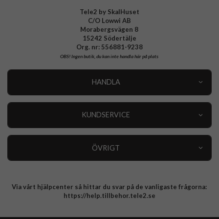
Tele2 by SkalHuset
C/O Lowwi AB
Morabergsvägen 8
15242 Södertälje
Org. nr: 556881-9238
OBS!
Ingen butik, du kan inte handla här på plats
HANDLA
Outlet
Nyheter
KUNDSERVICE
Varumärken
Kundservice
Specialkategorier
90 dagars öppet köp
ÖVRIGT
Köpevillkor
Om oss
Retur
Om cookies
Via vårt hjälpcenter så hittar du svar på de vanligaste frågorna:
Integritetspolicy
https://help.tillbehor.tele2.se