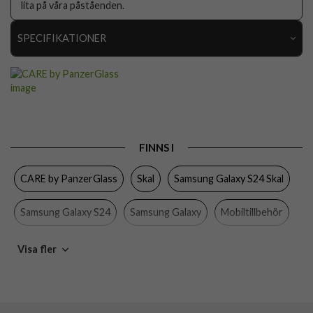
lita på våra påståenden.
SPECIFIKATIONER
Artikelnummer
104724
Passar till
Samsung Galaxy S24
Produkttyp
Skal
Egenskaper
MagSafe-kompatibel
FINNS I
Färg
Svart
CARE by PanzerGlass
Skal
Samsung Galaxy S24 Skal
Material
Hårdplast (PC), Mjukplast (TPU)
Samsung Galaxy S24
Samsung Galaxy
Mobiltillbehör
Varumärke
CARE by PanzerGlass
Tillverkarens art nr
1166
Visa fler
EAN
5715685012358