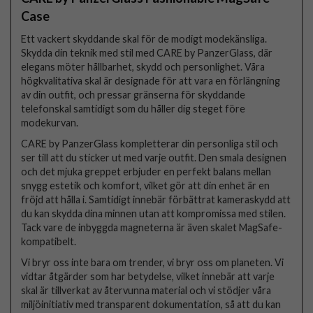
Case
Ett vackert skyddande skal för de modigt modekänsliga.
Skydda din teknik med stil med CARE by PanzerGlass, där
elegans möter hållbarhet, skydd och personlighet. Våra
högkvalitativa skal är designade för att vara en förlängning
av din outfit, och pressar gränserna för skyddande
telefonskal samtidigt som du håller dig steget före
modekurvan.
CARE by PanzerGlass kompletterar din personliga stil och
ser till att du sticker ut med varje outfit. Den smala designen
och det mjuka greppet erbjuder en perfekt balans mellan
snygg estetik och komfort, vilket gör att din enhet är en
fröjd att hålla i. Samtidigt innebär förbättrat kameraskydd att
du kan skydda dina minnen utan att kompromissa med stilen.
Tack vare de inbyggda magneterna är även skalet MagSafe-
kompatibelt.
Vi bryr oss inte bara om trender, vi bryr oss om planeten. Vi
vidtar åtgärder som har betydelse, vilket innebär att varje
skal är tillverkat av återvunna material och vi stödjer våra
miljöinitiativ med transparent dokumentation, så att du kan