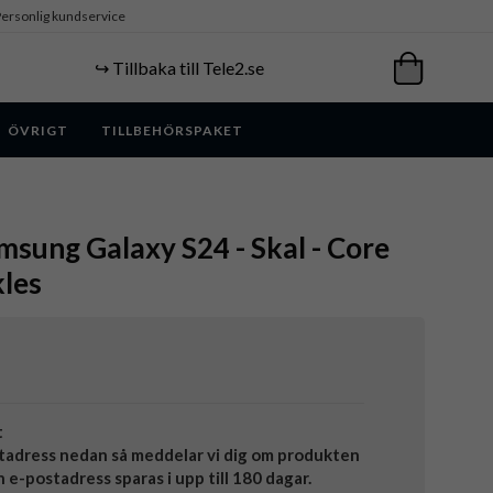
ersonlig kundservice
↪️ Tillbaka till Tele2.se
ÖVRIGT
TILLBEHÖRSPAKET
msung Galaxy S24 - Skal - Core
kles
t
tadress nedan så meddelar vi dig om produkten
in e-postadress sparas i upp till 180 dagar.