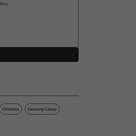
llera.
97419
Samsung Galaxy S24
Skal
Trådlös laddning-kompatibel
Vit
Otterbox
Samsung Galaxy
Återvunnen plast
Otterbox
77-95339