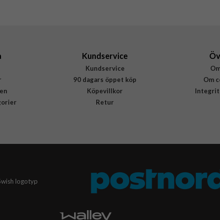
840304759842
a
Kundservice
Öv
Kundservice
Om
r
90 dagars öppet köp
Om c
en
Köpevillkor
Integri
gorier
Retur