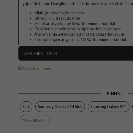
gripande textur. Den glider lätt in i fickorna och är enkel att insta
Mjuk, greppvänlig konsistens
Ultratunn, ultraskyddande
Skalet är tillverkat av 50% återvunnet material
Core Series omdirigerar skräp bort från soptippar
Återanvända avfall som ett motståndskraftigt skydd
Förpackningen är gjord av 100% återvunnet material
SPECIFIKATIONER
Artikelnummer
Passar till
Produkttyp
FINNS I
Egenskaper
Färg
Skal
Samsung Galaxy S24 Skal
Samsung Galaxy S24
Material
Mobiltillbehör
Varumärke
Tillverkarens art nr