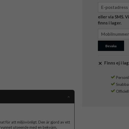
eller via SMS. 
finns i lager.
Bevaka
Finns ej i lag
Personli
Snabba l
Officiel
at för att miljövönligt. Den är gjord av ett
återvunnet utseende med en bekväm,