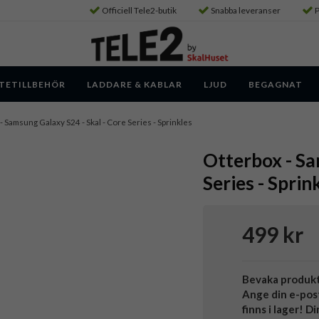
Officiell Tele2-butik
Snabba leveranser
P
TETILLBEHÖR
LADDARE & KABLAR
LJUD
BEGAGNAT
- Samsung Galaxy S24 - Skal - Core Series - Sprinkles
Otterbox - Sa
Series - Sprin
499 kr
Bevaka produk
Ange din e-pos
finns i lager! D