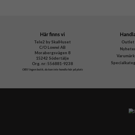
EAN
Här finns vi
Handl
Tele2 by SkalHuset
Outlet
C/O Lowwi AB
Nyhete
Morabergsvägen 8
Varumärk
15242 Södertälje
Specialkate
Org. nr: 556881-9238
OBS!
Ingen butik, du kan inte handla här på plats