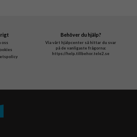
rigt
Behöver du hjälp?
 oss
Via vårt hjälpcenter så hittar du svar
på de vanligaste frågorna:
ookies
https://help.tillbehor.tele2.se
tetspolicy