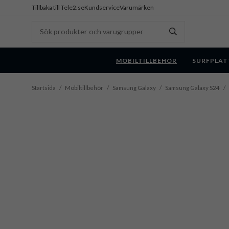
Tillbaka till Tele2.se
Kundservice
Varumärken
MOBILTILLBEHÖR
SURFPLAT
Startsida
/
Mobiltillbehör
/
Samsung Galaxy
/
Samsung Galaxy S24
/