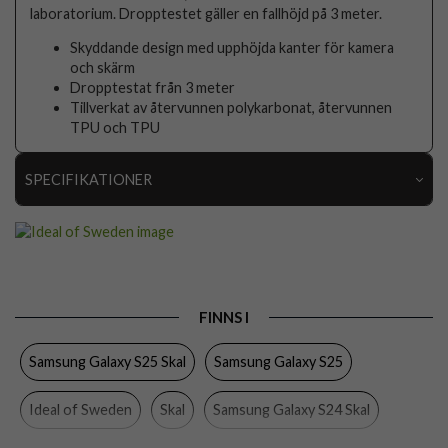
laboratorium. Dropptestet gäller en fallhöjd på 3 meter.
Skyddande design med upphöjda kanter för kamera
och skärm
Dropptestat från 3 meter
Tillverkat av återvunnen polykarbonat, återvunnen
TPU och TPU
SPECIFIKATIONER
Artikelnummer
107404
Passar till
Samsung Galaxy S24, Samsung Galaxy S25
Produkttyp
Skal
FINNS I
Egenskaper
Trådlös laddning-kompatibel
Samsung Galaxy S25 Skal
Samsung Galaxy S25
Färg
Svart
Material
Hårdplast (PC), Mjukplast (TPU)
Ideal of Sweden
Skal
Samsung Galaxy S24 Skal
Varumärke
Ideal of Sweden