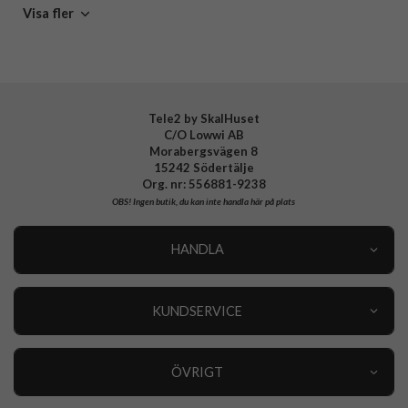
Samsung Galaxy S24
Samsung Galaxy
Mobiltillbehör
Visa fler
Tillverkarens art nr
IDCLC-S24-485
EAN
7340205183935
Tele2 by SkalHuset
C/O Lowwi AB
Morabergsvägen 8
15242 Södertälje
Org. nr: 556881-9238
OBS!
Ingen butik, du kan inte handla här på plats
HANDLA
Outlet
Nyheter
KUNDSERVICE
Varumärken
Kundservice
Specialkategorier
90 dagars öppet köp
ÖVRIGT
Köpevillkor
Om oss
Retur