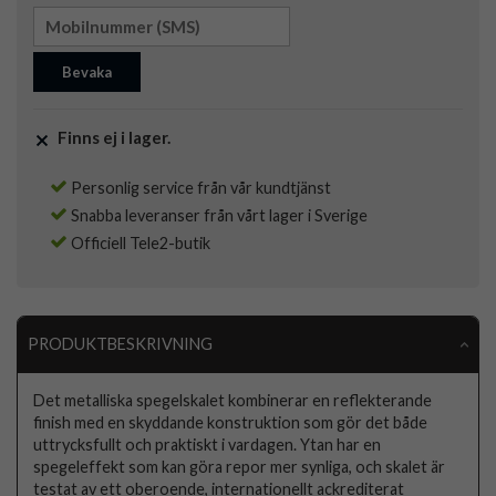
Bevaka
Finns ej i lager.
Personlig service från vår kundtjänst
Snabba leveranser från vårt lager i Sverige
Officiell Tele2-butik
PRODUKTBESKRIVNING
Det metalliska spegelskalet kombinerar en reflekterande
finish med en skyddande konstruktion som gör det både
uttrycksfullt och praktiskt i vardagen. Ytan har en
spegeleffekt som kan göra repor mer synliga, och skalet är
testat av ett oberoende, internationellt ackrediterat