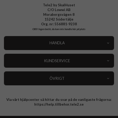
Tele2 by SkalHuset
C/O Lowwi AB
Morabergsvägen 8
15242 Södertälje
Org. nr: 556881-9238
OBS!
Ingen butik, du kan inte handla här på plats
HANDLA
Outlet
Nyheter
KUNDSERVICE
Varumärken
Kundservice
Specialkategorier
90 dagars öppet köp
ÖVRIGT
Köpevillkor
Om oss
Retur
Om cookies
Via vårt hjälpcenter så hittar du svar på de vanligaste frågorna:
Integritetspolicy
https://help.tillbehor.tele2.se