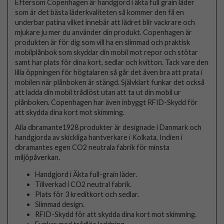
Eftersom Copenhagen är handgjord i äkta full grain läder
som är det bästa läderkvaliteten så kommer den få en
underbar patina vilket innebär att lädret blir vackrare och
mjukare ju mer du använder din produkt. Copenhagen är
produkten är för dig som vill ha en slimmad och praktisk
mobilplånbok som skyddar din mobil mot repor och stötar
samt har plats för dina kort, sedlar och kvitton. Tack vare den
lilla öppningen för högtalaren så går det även bra att prata i
mobilen när plånboken är stängd. Självklart funkar det också
att ladda din mobil trådlöst utan att ta ut din mobil ur
plånboken. Copenhagen har även inbyggt RFID-Skydd för
att skydda dina kort mot skimming.
Alla dbramante1928 produkter är designade i Danmark och
handgjorda av skickliga hantverkare i Kolkata, Indien i
dbramantes egen CO2 neutrala fabrik för minsta
miljöpåverkan.
Handgjord i Äkta full-grain läder.
Tillverkad i CO2 neutral fabrik.
Plats för 3 kreditkort och sedlar.
Slimmad design.
RFID-Skydd för att skydda dina kort mot skimming.