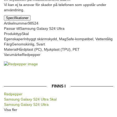
Vi kan ej ta ansvar för skador på telefonen som uppstår under
användning.
Specifikationer
Artikelnummer
98524
Passar till
Samsung Galaxy S24 Ultra
Produkttyp
Skal
Egenskaper
Inbyggt skärmskydd, MagSafe-kompatibel, Vattentålig
Färg
Genomskinlig, Svart
Material
Hårdplast (PC), Mjukplast (TPU), PET
Varumärke
Redpepper
FINNS I
Redpepper
Samsung Galaxy S24 Ultra Skal
Samsung Galaxy S24 Ultra
Visa fler