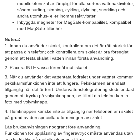
mobiltelefonskal är lämpligt för alla sorters vattenaktiviteter,
såsom surfing, simning, cykling, dykning, snorkling och
andra utomhus- eller inomhusaktiviteter
Inbyggda magneter för MagSafe-kompabilitet, kompatibel
med MagSafe-tillbehör
Notera:
1. Innan du använder skalet, kontrollera om det är rätt storlek för
att passa din telefon; och kontrollera om skalet är bra förseglat
genom att testa skalet i vatten innan första användning.
2. Placera INTE vassa föremål inuti skalet.
3. När du använder det vattentäta fodralet under vattnet kommer
pekskärmsfunktionen inte att fungera. Pekskärmen är endast
tillgänglig när det är torrt. Undervattensfotografering stöds endast
genom att trycka på volymknappen; se till att din telefon kan ta
foto med volymknapp.
4. Hemknappen kanske inte är tillgänglig när telefonen är i skalet
på grund av den speciella utformningen av skalet
Läs bruksanvisningen noggrant före användning.
Funktionen för upplåsning av fingeravtryck måste användas utan
en skyddsfilm på mobiltelefonens skärm.