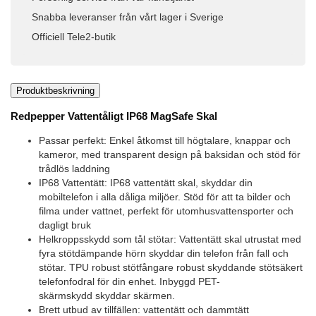
Snabba leveranser från vårt lager i Sverige
Officiell Tele2-butik
Produktbeskrivning
Redpepper Vattentåligt IP68 MagSafe Skal
Passar perfekt: Enkel åtkomst till högtalare, knappar och
kameror, med transparent design på baksidan och stöd för
trådlös laddning
IP68 Vattentätt: IP68 vattentätt skal, skyddar din
mobiltelefon i alla dåliga miljöer. Stöd för att ta bilder och
filma under vattnet, perfekt för utomhusvattensporter och
dagligt bruk
Helkroppsskydd som tål stötar: Vattentätt skal utrustat med
fyra stötdämpande hörn skyddar din telefon från fall och
stötar. TPU robust stötfångare robust skyddande stötsäkert
telefonfodral för din enhet. Inbyggd PET-
skärmskydd skyddar skärmen.
Brett utbud av tillfällen: vattentätt och dammtätt