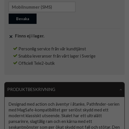
Bevaka
Finns ej i lager.
Personlig service från vår kundtjänst
Snabba leveranser från vårt lager i Sverige
Officiell Tele2-butik
PRODUKTBESKRIVNING
Designad med action och äventyr i åtanke, Pathfinder-serien
med MagSafe-kompatibilitet ger seriöst skydd med ett
modernt klassiskt utseende. Skalet har ett ultralätt
pansarinre, slagtålig ram och en kärna med ett
sexkantmönster som ger ökat skydd mot fall och stötar. Den