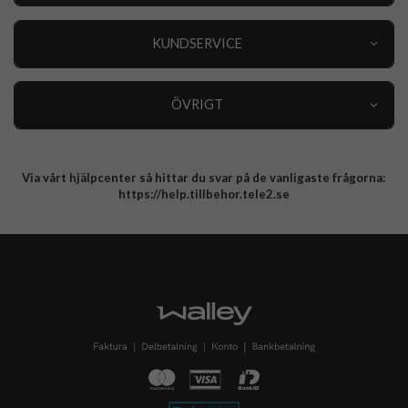
Outlet
Nyheter
KUNDSERVICE
Varumärken
Kundservice
Specialkategorier
90 dagars öppet köp
ÖVRIGT
Köpevillkor
Om oss
Retur
Om cookies
Via vårt hjälpcenter så hittar du svar på de vanligaste frågorna:
Integritetspolicy
https://help.tillbehor.tele2.se