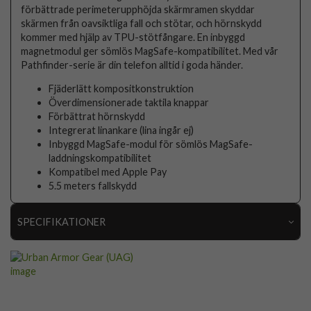
förbättrade perimeterupphöjda skärmramen skyddar
skärmen från oavsiktliga fall och stötar, och hörnskydd
kommer med hjälp av TPU-stötfångare. En inbyggd
magnetmodul ger sömlös MagSafe-kompatibilitet. Med vår
Pathfinder-serie är din telefon alltid i goda händer.
Fjäderlätt kompositkonstruktion
Överdimensionerade taktila knappar
Förbättrat hörnskydd
Integrerat linankare (lina ingår ej)
Inbyggd MagSafe-modul för sömlös MagSafe-
laddningskompatibilitet
Kompatibel med Apple Pay
5.5 meters fallskydd
SPECIFIKATIONER
Artikelnummer
97193
Passar till
Samsung Galaxy S24 Ultra
Produkttyp
Skal