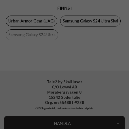
Egenskaper
MagSafe-kompatibel, Stöttålig
FINNS I
Färg
Svart
Urban Armor Gear (UAG)
Samsung Galaxy S24 Ultra Skal
Material
Hårdplast (PC), Mjukplast (TPU)
Samsung Galaxy S24 Ultra
Varumärke
Urban Armor Gear (UAG)
Tillverkarens art nr
214424114040
EAN
840283912498
Tele2 by SkalHuset
C/O Lowwi AB
Morabergsvägen 8
15242 Södertälje
Org. nr: 556881-9238
OBS!
Ingen butik, du kan inte handla här på plats
HANDLA